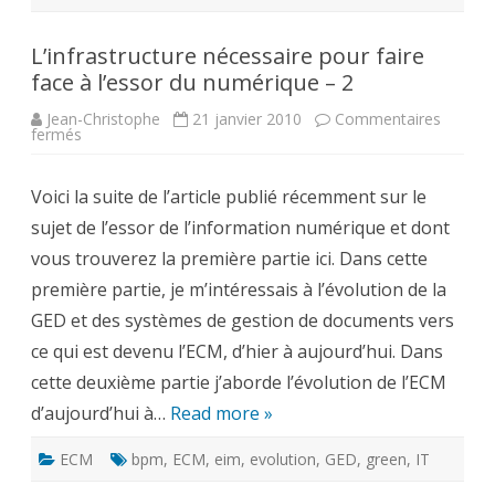
L’infrastructure nécessaire pour faire
face à l’essor du numérique – 2
Jean-Christophe
21 janvier 2010
Commentaires
sur
fermés
L’infrastructure
nécessaire
pour
Voici la suite de l’article publié récemment sur le
faire
face
sujet de l’essor de l’information numérique et dont
à
l’essor
vous trouverez la première partie ici. Dans cette
du
numérique
première partie, je m’intéressais à l’évolution de la
–
2
GED et des systèmes de gestion de documents vers
ce qui est devenu l’ECM, d’hier à aujourd’hui. Dans
cette deuxième partie j’aborde l’évolution de l’ECM
d’aujourd’hui à…
Read more »
ECM
bpm
,
ECM
,
eim
,
evolution
,
GED
,
green
,
IT