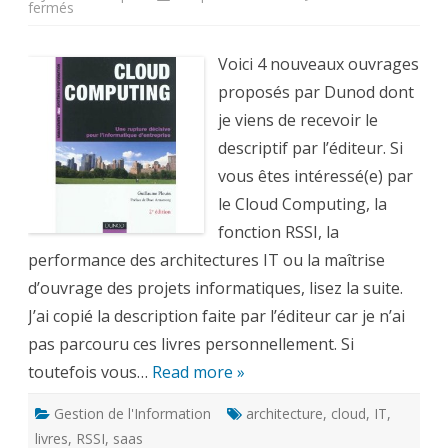
sur
fermés
4
livres
sur
le
Voici 4 nouveaux ouvrages
Cloud
Computing,
proposés par Dunod dont
la
fonction
je viens de recevoir le
RSSI,
l’architecture
descriptif par l’éditeur. Si
IT
et
vous êtes intéressé(e) par
la
Gestion
le Cloud Computing, la
de
projets
fonction RSSI, la
performance des architectures IT ou la maîtrise
d’ouvrage des projets informatiques, lisez la suite.
J’ai copié la description faite par l’éditeur car je n’ai
pas parcouru ces livres personnellement. Si
toutefois vous…
Read more »
Gestion de l'Information
architecture
,
cloud
,
IT
,
livres
,
RSSI
,
saas