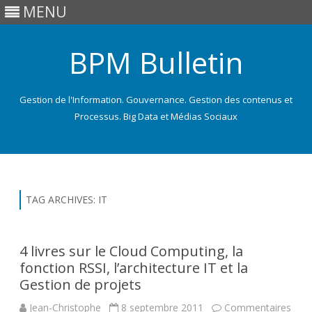
MENU
BPM Bulletin
Gestion de l'Information. Gouvernance. Gestion des contenus et
Processus. Big Data et Médias Sociaux
Skip
to
content
TAG ARCHIVES:
IT
4 livres sur le Cloud Computing, la
fonction RSSI, l’architecture IT et la
Gestion de projets
Jean-Christophe
8 septembre 2011
Commentaires