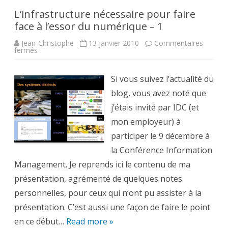
L’infrastructure nécessaire pour faire
face à l’essor du numérique – 1
Jean-Christophe
13 janvier 2010
Commentaires
sur
fermés
L’infrastructure
nécessaire
pour
faire
Si vous suivez l’actualité du
face
à
blog, vous avez noté que
l’essor
du
j’étais invité par IDC (et
numérique
–
mon employeur) à
1
participer le 9 décembre à
la Conférence Information
Management. Je reprends ici le contenu de ma
présentation, agrémenté de quelques notes
personnelles, pour ceux qui n’ont pu assister à la
présentation. C’est aussi une façon de faire le point
en ce début…
Read more »