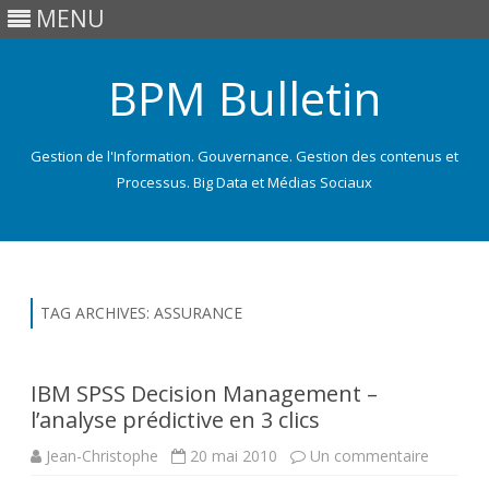
MENU
BPM Bulletin
Gestion de l'Information. Gouvernance. Gestion des contenus et
Processus. Big Data et Médias Sociaux
Skip
to
content
TAG ARCHIVES:
ASSURANCE
IBM SPSS Decision Management –
l’analyse prédictive en 3 clics
sur
Jean-Christophe
20 mai 2010
Un commentaire
IBM
SPSS