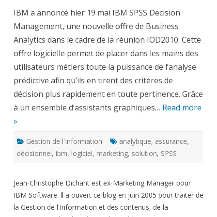
Decision
IBM a annoncé hier 19 mai IBM SPSS Decision
Manage
–
Management, une nouvelle offre de Business
l’analyse
prédictiv
Analytics dans le cadre de la réunion IOD2010. Cette
en
3
offre logicielle permet de placer dans les mains des
clics
utilisateurs métiers toute la puissance de l’analyse
prédictive afin qu’ils en tirent des critères de
décision plus rapidement en toute pertinence. Grâce
à un ensemble d’assistants graphiques…
Read more
»
Gestion de l'Information
analytique
,
assurance
,
décisionnel
,
ibm
,
logiciel
,
marketing
,
solution
,
SPSS
Jean-Christophe Dichant est ex-Marketing Manager pour
IBM Software. ll a ouvert ce blog en juin 2005 pour traiter de
la Gestion de l'Information et des contenus, de la