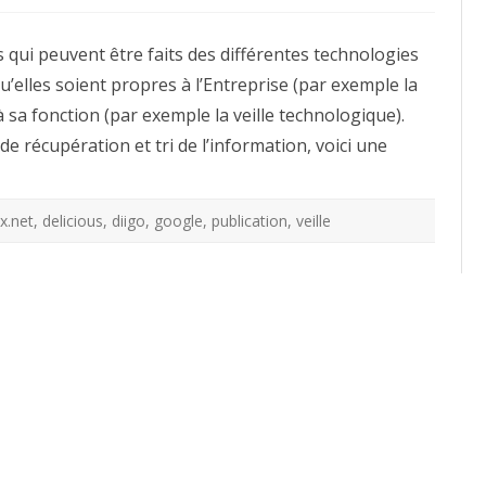
Veille
technologique,
blogs
es qui peuvent être faits des différentes technologies
et
Gestion
u’elles soient propres à l’Entreprise (par exemple la
de
Contenus
à sa fonction (par exemple la veille technologique).
–
2
e récupération et tri de l’information, voici une
x.net
,
delicious
,
diigo
,
google
,
publication
,
veille