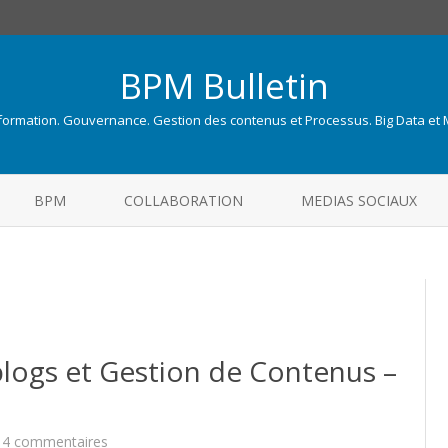
BPM Bulletin
nformation. Gouvernance. Gestion des contenus et Processus. Big Data et
Skip
to
BPM
COLLABORATION
MEDIAS SOCIAUX
content
blogs et Gestion de Contenus –
sur
4 commentaires