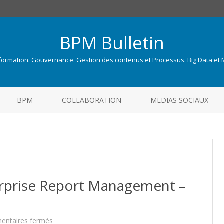
BPM Bulletin
nformation. Gouvernance. Gestion des contenus et Processus. Big Data et
Skip
to
BPM
COLLABORATION
MEDIAS SOCIAUX
content
terprise Report Management –
sur
ntaires fermés