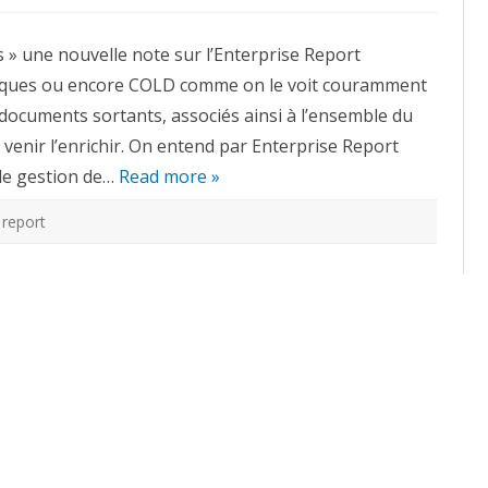
Qu’est-
ce
que
 » une nouvelle note sur l’Enterprise Report
?
:
iques ou encore COLD comme on le voit couramment
l’Enterprise
Report
 documents sortants, associés ainsi à l’ensemble du
Management
–
venir l’enrichir. On entend par Enterprise Report
COLD
de gestion de…
Read more »
,
report