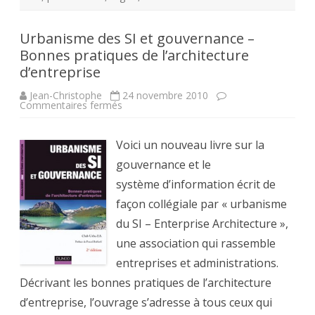
Urbanisme des SI et gouvernance –
Bonnes pratiques de l’architecture
d’entreprise
Jean-Christophe
24 novembre 2010
sur
Commentaires fermés
Urbanisme
des
SI
Voici un nouveau livre sur la
et
gouvernance
gouvernance et le
–
Bonnes
système d’information écrit de
pratiques
de
façon collégiale par « urbanisme
l’architecture
d’entreprise
du SI – Enterprise Architecture »,
une association qui rassemble
entreprises et administrations.
Décrivant les bonnes pratiques de l’architecture
d’entreprise, l’ouvrage s’adresse à tous ceux qui