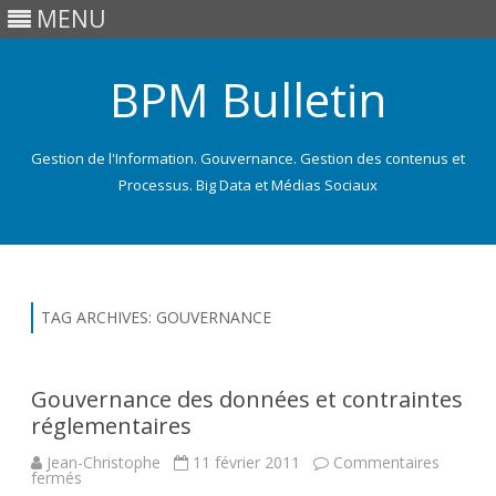
MENU
BPM Bulletin
Gestion de l'Information. Gouvernance. Gestion des contenus et
Processus. Big Data et Médias Sociaux
Skip
to
content
TAG ARCHIVES:
GOUVERNANCE
Gouvernance des données et contraintes
réglementaires
Jean-Christophe
11 février 2011
Commentaires
sur
fermés
Gouvernance