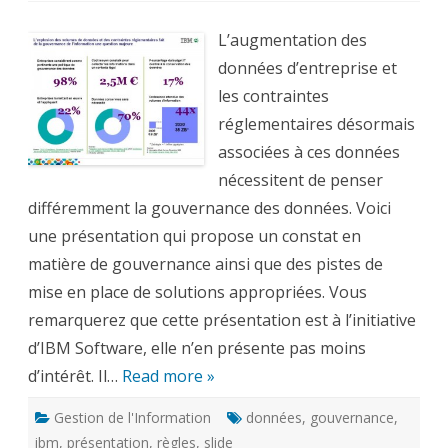
des
données
et
L’augmentation des
contraintes
réglementaires
données d’entreprise et
les contraintes
réglementaires désormais
associées à ces données
nécessitent de penser
différemment la gouvernance des données. Voici
une présentation qui propose un constat en
matière de gouvernance ainsi que des pistes de
mise en place de solutions appropriées. Vous
remarquerez que cette présentation est à l’initiative
d’IBM Software, elle n’en présente pas moins
d’intérêt. Il…
Read more »
Gestion de l'Information
données
,
gouvernance
,
ibm
,
présentation
,
règles
,
slide