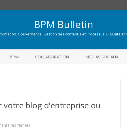
BPM Bulletin
nformation. Gouvernance. Gestion des contenus et Processus. Big Data et
Skip
to
BPM
COLLABORATION
MEDIAS SOCIAUX
content
 votre blog d’entreprise ou
sur
ntaires fermés