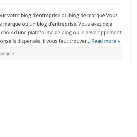
40
idées
de
pour votre blog d’entreprise ou blog de marque Vous
notes
pour
e marque ou un blog d’entreprise. Vous avez déjà
votre
blog
 choix d’une plateforme de blog ou le développement
d’entreprise
ou
 conseils dispensés, il vous faut trouver…
blog
Read more »
de
marque
sionnel