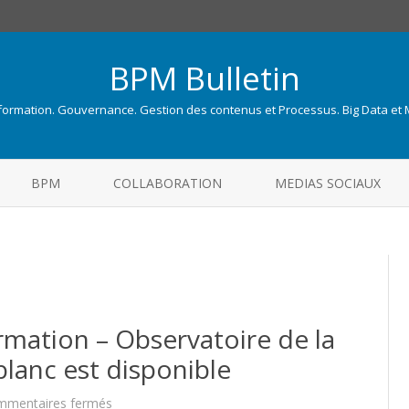
BPM Bulletin
nformation. Gouvernance. Gestion des contenus et Processus. Big Data et
Skip
to
BPM
COLLABORATION
MEDIAS SOCIAUX
content
rmation – Observatoire de la
blanc est disponible
sur
mmentaires fermés