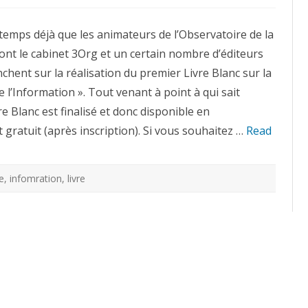
Gouvernance
de
l’Information
temps déjà que les animateurs de l’Observatoire de la
–
Observatoire
nt le cabinet 3Org et un certain nombre d’éditeurs
de
la
nchent sur la réalisation du premier Livre Blanc sur la
Gouvernance
:
l’Information ». Tout venant à point à qui sait
le
livre
re Blanc est finalisé et donc disponible en
blanc
est
gratuit (après inscription). Si vous souhaitez …
disponible
Read
e
,
infomration
,
livre