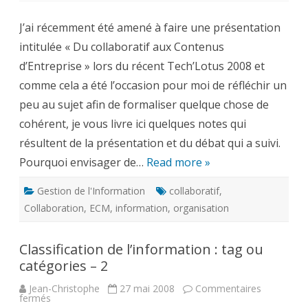
collaboratif
aux
J’ai récemment été amené à faire une présentation
contenus
d’Entreprise
intitulée « Du collaboratif aux Contenus
–
acte
d’Entreprise » lors du récent Tech’Lotus 2008 et
1
comme cela a été l’occasion pour moi de réfléchir un
peu au sujet afin de formaliser quelque chose de
cohérent, je vous livre ici quelques notes qui
résultent de la présentation et du débat qui a suivi.
Pourquoi envisager de…
Read more »
Gestion de l'Information
collaboratif
,
Collaboration
,
ECM
,
information
,
organisation
Classification de l’information : tag ou
catégories – 2
Jean-Christophe
27 mai 2008
Commentaires
sur
fermés
Classification