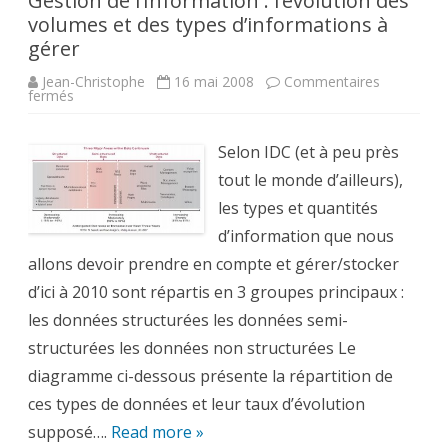
Gestion de l’Information : l’évolution des
volumes et des types d’informations à
gérer
Jean-Christophe
16 mai 2008
Commentaires
sur
fermés
Gestion
de
l’Information
:
Selon IDC (et à peu près
l’évolution
des
tout le monde d’ailleurs),
volumes
et
les types et quantités
des
types
d’information que nous
d’informations
allons devoir prendre en compte et gérer/stocker
à
gérer
d’ici à 2010 sont répartis en 3 groupes principaux :
les données structurées les données semi-
structurées les données non structurées Le
diagramme ci-dessous présente la répartition de
ces types de données et leur taux d’évolution
supposé….
Read more »