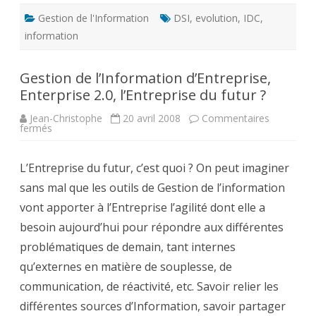
Gestion de l'Information
DSI
,
evolution
,
IDC
,
information
Gestion de l’Information d’Entreprise,
Enterprise 2.0, l’Entreprise du futur ?
Jean-Christophe
20 avril 2008
Commentaires
sur
fermés
Gestion
de
l’Information
L’Entreprise du futur, c’est quoi ? On peut imaginer
d’Entreprise,
Enterprise
sans mal que les outils de Gestion de l’information
2.0,
l’Entreprise
vont apporter à l’Entreprise l’agilité dont elle a
du
futur
besoin aujourd’hui pour répondre aux différentes
?
problématiques de demain, tant internes
qu’externes en matière de souplesse, de
communication, de réactivité, etc. Savoir relier les
différentes sources d’Information, savoir partager