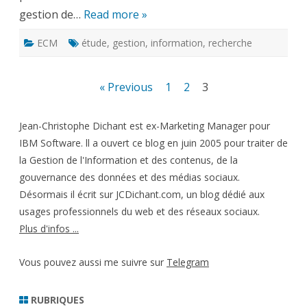
gestion de…
Read more »
ECM
étude
,
gestion
,
information
,
recherche
Pagination
« Previous
1
2
3
des
Jean-Christophe Dichant est ex-Marketing Manager pour
publications
IBM Software. ll a ouvert ce blog en juin 2005 pour traiter de
la Gestion de l'Information et des contenus, de la
gouvernance des données et des médias sociaux.
Désormais il écrit sur JCDichant.com, un blog dédié aux
usages professionnels du web et des réseaux sociaux.
Plus d'infos ...
Vous pouvez aussi me suivre sur
Telegram
RUBRIQUES