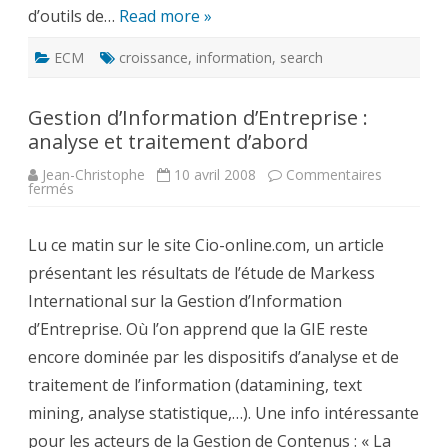
d’outils de…
Read more »
ECM
croissance
,
information
,
search
Gestion d’Information d’Entreprise :
analyse et traitement d’abord
Jean-Christophe
10 avril 2008
Commentaires
sur
fermés
Gestion
d’Information
d’Entreprise
Lu ce matin sur le site Cio-online.com, un article
:
analyse
présentant les résultats de l’étude de Markess
et
traitement
International sur la Gestion d’Information
d’abord
d’Entreprise. Où l’on apprend que la GIE reste
encore dominée par les dispositifs d’analyse et de
traitement de l’information (datamining, text
mining, analyse statistique,…). Une info intéressante
pour les acteurs de la Gestion de Contenus : « La