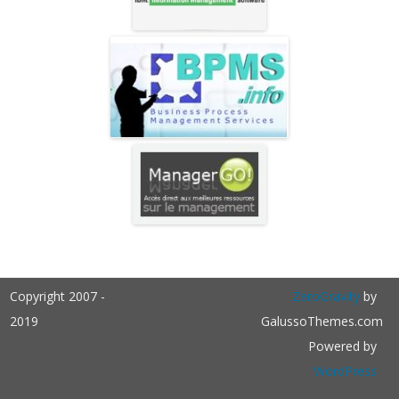
Copyright 2007 -
ZeroGravity
by
2019
GalussoThemes.com
Powered by
WordPress