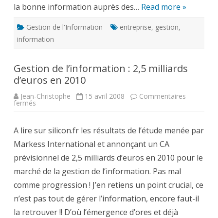
la bonne information auprès des…
Read more »
Gestion de l'Information
entreprise
,
gestion
,
information
Gestion de l’information : 2,5 milliards
d’euros en 2010
Jean-Christophe
15 avril 2008
Commentaires
sur
fermés
Gestion
de
l’information
A lire sur silicon.fr les résultats de l’étude menée par
:
2,5
Markess International et annonçant un CA
milliards
d’euros
prévisionnel de 2,5 milliards d’euros en 2010 pour le
en
2010
marché de la gestion de l’information. Pas mal
comme progression ! J’en retiens un point crucial, ce
n’est pas tout de gérer l’information, encore faut-il
la retrouver !! D’où l’émergence d’ores et déjà