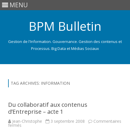
MENU
BPM Bulletin
Gestion de l'Information. Gouvernance. Gestion des contenus et
Processus. Big Data et Médias Sociaux
Skip
to
content
TAG ARCHIVES:
INFORMATION
Du collaboratif aux contenus
d’Entreprise – acte 1
Jean-Christophe
3 septembre 2008
Commentaires
sur
fermés
Du