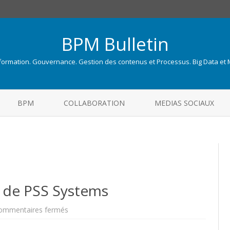
BPM Bulletin
nformation. Gouvernance. Gestion des contenus et Processus. Big Data et
Skip
to
BPM
COLLABORATION
MEDIAS SOCIAUX
content
 de PSS Systems
sur
ommentaires fermés
IBM
annonce