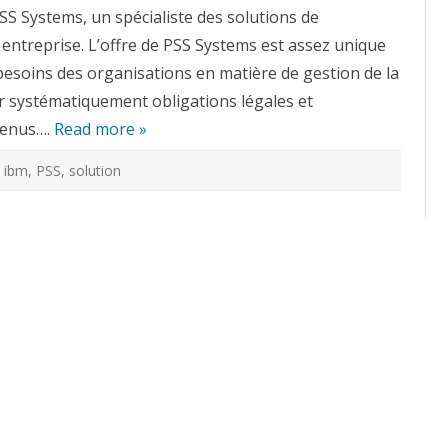
le
SS Systems, un spécialiste des solutions de
rachat
de
entreprise. L’offre de PSS Systems est assez unique
PSS
Systems
besoins des organisations en matière de gestion de la
ier systématiquement obligations légales et
tenus….
Read more »
,
ibm
,
PSS
,
solution