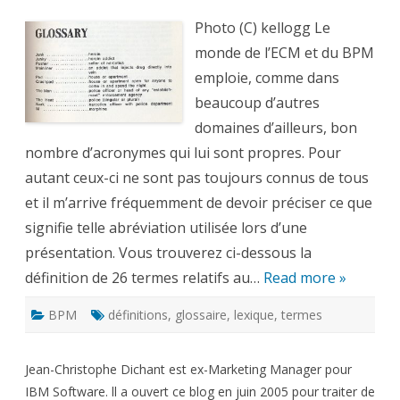
défini
pour
Photo (C) kellogg Le
comp
le
monde de l’ECM et du BPM
mond
de
emploie, comme dans
l’ECM
et
beaucoup d’autres
du
BPM
domaines d’ailleurs, bon
-1/2
nombre d’acronymes qui lui sont propres. Pour
autant ceux-ci ne sont pas toujours connus de tous
et il m’arrive fréquemment de devoir préciser ce que
signifie telle abréviation utilisée lors d’une
présentation. Vous trouverez ci-dessous la
définition de 26 termes relatifs au…
Read more »
BPM
définitions
,
glossaire
,
lexique
,
termes
Jean-Christophe Dichant est ex-Marketing Manager pour
IBM Software. ll a ouvert ce blog en juin 2005 pour traiter de