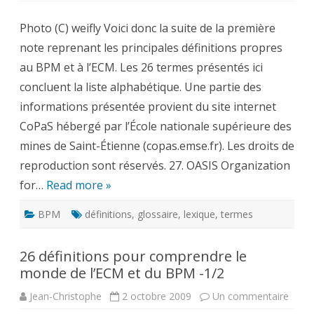
définitions
pour
Photo (C) weifly Voici donc la suite de la première
comprendre
le
note reprenant les principales définitions propres
monde
de
au BPM et à l’ECM. Les 26 termes présentés ici
l’ECM
et
concluent la liste alphabétique. Une partie des
du
BPM
informations présentée provient du site internet
–
2/2
CoPaS hébergé par l’École nationale supérieure des
mines de Saint-Étienne (copas.emse.fr). Les droits de
reproduction sont réservés. 27. OASIS Organization
for…
Read more »
BPM
définitions
,
glossaire
,
lexique
,
termes
26 définitions pour comprendre le
monde de l’ECM et du BPM -1/2
sur
Jean-Christophe
2 octobre 2009
Un commentaire
26