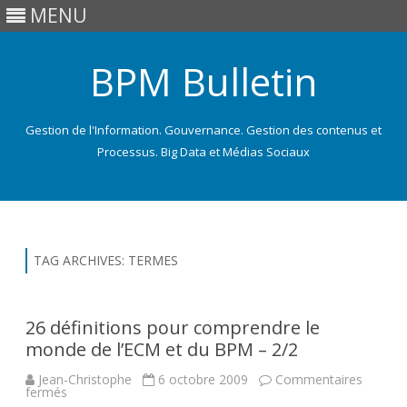
MENU
BPM Bulletin
Gestion de l'Information. Gouvernance. Gestion des contenus et
Processus. Big Data et Médias Sociaux
Skip
to
content
TAG ARCHIVES:
TERMES
26 définitions pour comprendre le
monde de l’ECM et du BPM – 2/2
Jean-Christophe
6 octobre 2009
Commentaires
sur
fermés
26