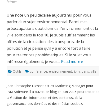
sur
fermés
Des
villes
plus
Une note un peu décalée aujourd’hui pour vous
intelligentes
:
parler d’un sujet environnemental. Parmi mes
rendez-
vous
préoccupations quotidiennes, l’environnement et la
à
la
ville sont dans le top 10. Je subis suffisamment les
Cité
de
affres de la circulation, des transports, de la
la
Réussite
pollution et je pense qu’il y a encore fort à faire
les
10
pour traiter ces problématiques. Si le sujet vous
et
11
intéresse également, je vous…
avril
Read more »
2010
Outils
conference
,
environnement
,
ibm
,
paris
,
ville
Jean-Christophe Dichant est ex-Marketing Manager pour
IBM Software. ll a ouvert ce blog en juin 2005 pour traiter de
la Gestion de l'Information et des contenus, de la
gouvernance des données et des médias sociaux.