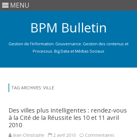
MENU
BPM Bulletin
Gestion de l'Information. Gouvernance. Gestion des contenus et
Processus. Big Data et Médias Sociaux
Skip
to
content
TAG ARCHIVES:
VILLE
Des villes plus intelligentes : rendez-vous
à la Cité de la Réussite les 10 et 11 avril
2010
Jean-Christophe
2 avril 2010
Commentaires