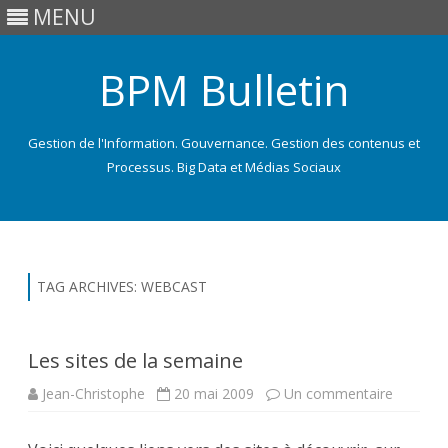
MENU
BPM Bulletin
Gestion de l'Information. Gouvernance. Gestion des contenus et
Processus. Big Data et Médias Sociaux
Skip
to
content
TAG ARCHIVES:
WEBCAST
Les sites de la semaine
sur
Jean-Christophe
20 mai 2009
Un commentaire
Les
sites
de