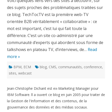
Voici quelques liens vers des sites à découvrir, sur
la
semaine
des sujets proches des problématiques traitées sur
ce blog. TechTocTV est la première web-TV
orientée B2B véritablement « collaborative » : ce
mot est important, c’est lui qui fait toute la
différence. C’est un site co-administré par une
communauté d’experts qui abordent sous forme de
talkshows en plateau TV, d’interviews, de…
Read
more »
BPM
,
ECM
blog
,
CMS
,
communautés
,
conference
,
sites
,
webcast
Jean-Christophe Dichant est ex-Marketing Manager pour
IBM Software. ll a ouvert ce blog en juin 2005 pour traiter de
la Gestion de l'Information et des contenus, de la
gouvernance des données et des médias sociaux.