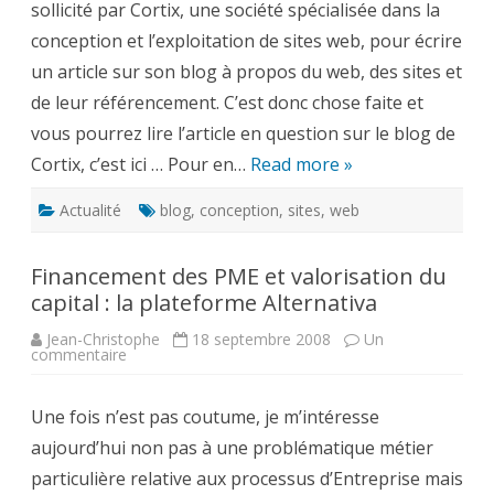
sollicité par Cortix, une société spécialisée dans la
lire
chez
conception et l’exploitation de sites web, pour écrire
Cortix
un article sur son blog à propos du web, des sites et
de leur référencement. C’est donc chose faite et
vous pourrez lire l’article en question sur le blog de
Cortix, c’est ici … Pour en…
Read more »
Actualité
blog
,
conception
,
sites
,
web
Financement des PME et valorisation du
capital : la plateforme Alternativa
Jean-Christophe
18 septembre 2008
Un
sur
commentaire
Financement
des
PME
Une fois n’est pas coutume, je m’intéresse
et
valorisation
aujourd’hui non pas à une problématique métier
du
capital
particulière relative aux processus d’Entreprise mais
:
la