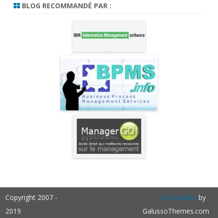
BLOG RECOMMANDÉ PAR :
Copyright 2007 -
ZeroGravity
by
2019
GalussoThemes.com