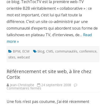
ce blog. TechTocTV est la première web-TV
orientée B2B véritablement « collaborative » : ce
mot est important, c’est lui qui fait toute la
différence. C’est un site co-administré par une
communauté d’experts qui abordent sous forme de
talkshows en plateau TV, d’interviews, de…
Read
more »
BPM
,
ECM
blog
,
CMS
,
communautés
,
conference
,
sites
,
webcast
Référencement et site web, à lire chez
Cortix
Jean-Christophe
24 septembre 2008
sur
Commentaires fermés
Référencement
et
site
Une fois n’est pas coutume, j’ai été récemment
web,
à