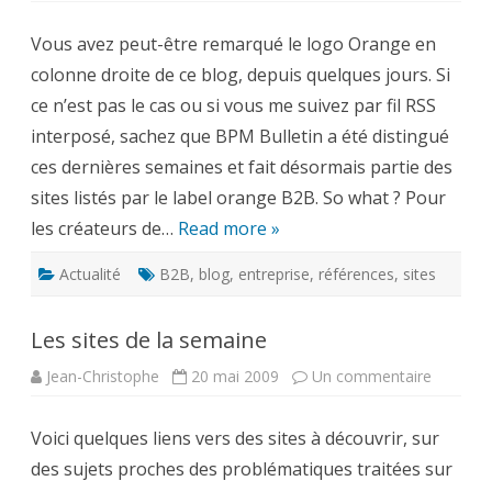
B2B
Orange
Vous avez peut-être remarqué le logo Orange en
:
BPM
colonne droite de ce blog, depuis quelques jours. Si
Bulletin
distingué
ce n’est pas le cas ou si vous me suivez par fil RSS
interposé, sachez que BPM Bulletin a été distingué
ces dernières semaines et fait désormais partie des
sites listés par le label orange B2B. So what ? Pour
les créateurs de…
Read more »
Actualité
B2B
,
blog
,
entreprise
,
références
,
sites
Les sites de la semaine
sur
Jean-Christophe
20 mai 2009
Un commentaire
Les
sites
de
Voici quelques liens vers des sites à découvrir, sur
la
semaine
des sujets proches des problématiques traitées sur