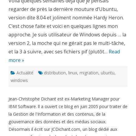
Voilà quelques semaines déjà que je pensais
vers
Ubuntu
regarder de près la dernière mouture d’Ubuntu,
?
Moi
version dite 8.04 et joliment nommée Hardy Heron.
oui
…
C’est chose faite et voici en quelques lignes mon
approche. Je suis utilisateur de Windows depuis … la
version 2, la moche qui ne gérait pas le multi-tâche,
et la 3 à suivre, avec ses fichiers pif (plutôt…
Read
more »
Actualité
distribution
,
linux
,
migration
,
ubuntu
,
windows
Jean-Christophe Dichant est ex-Marketing Manager pour
IBM Software. ll a ouvert ce blog en juin 2005 pour traiter de
la Gestion de l'Information et des contenus, de la
gouvernance des données et des médias sociaux.
Désormais il écrit sur JCDichant.com, un blog dédié aux