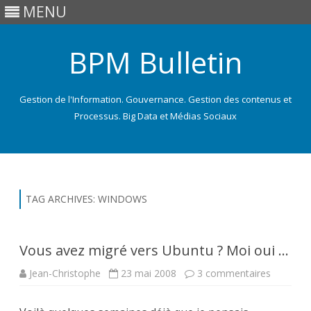
MENU
BPM Bulletin
Gestion de l'Information. Gouvernance. Gestion des contenus et
Processus. Big Data et Médias Sociaux
Skip
to
content
TAG ARCHIVES:
WINDOWS
Vous avez migré vers Ubuntu ? Moi oui …
sur
Jean-Christophe
23 mai 2008
3 commentaires
Vous
avez
migré