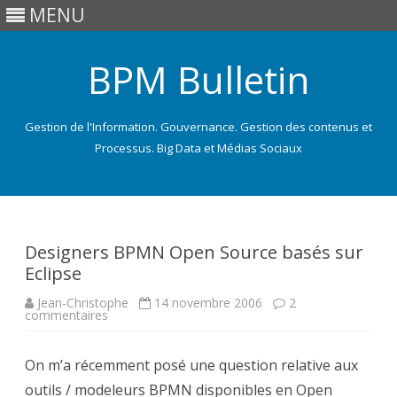
MENU
BPM Bulletin
Gestion de l'Information. Gouvernance. Gestion des contenus et
Processus. Big Data et Médias Sociaux
Skip
to
content
Designers BPMN Open Source basés sur
Eclipse
Jean-Christophe
14 novembre 2006
2
sur
commentaires
Designers
BPMN
Open
On m’a récemment posé une question relative aux
Source
basés
outils / modeleurs BPMN disponibles en Open
sur