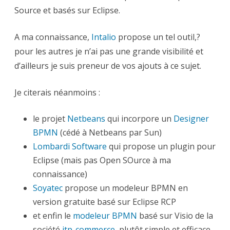
Eclipse
Source et basés sur Eclipse.
A ma connaissance,
Intalio
propose un tel outil,?
pour les autres je n’ai pas une grande visibilité et
d’ailleurs je suis preneur de vos ajouts à ce sujet.
Je citerais néanmoins :
le projet
Netbeans
qui incorpore un
Designer
BPMN
(cédé à Netbeans par Sun)
Lombardi Software
qui propose un plugin pour
Eclipse (mais pas Open SOurce à ma
connaissance)
Soyatec
propose un modeleur BPMN en
version gratuite basé sur Eclipse RCP
et enfin le
modeleur BPMN
basé sur Visio de la
société
itp-commerce
, plutôt simple et efficace