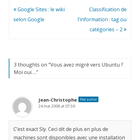
Navigation
Google Sites : le wiki
Classification de
de
selon Google
l’information : tag ou
l’article
catégories – 2
3 thoughts on “
Vous avez migré vers Ubuntu ?
Moi oui …
”
Jean-Christophe
Post author
24 mai 2008 at 07:59
C’est exact Sly. Ceci dit de plus en plus de
machines sont disponibles avec une installation