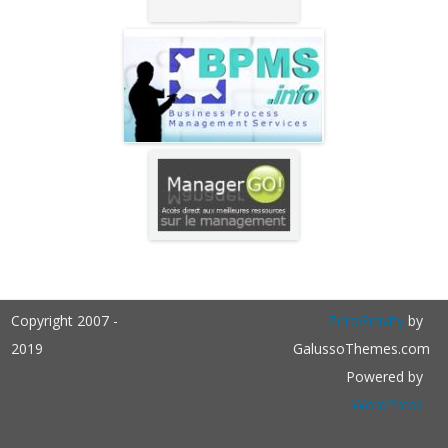
Copyright 2007 -
ZeroGravity
by
2019
GalussoThemes.com
Powered by
WordPress