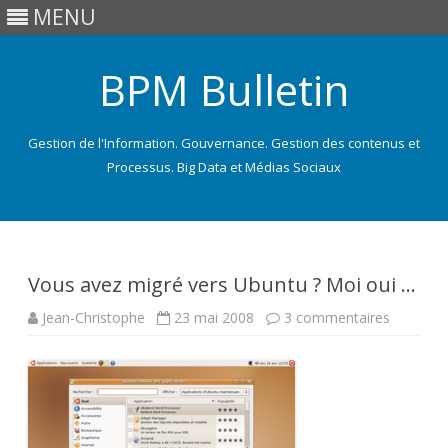
MENU
BPM Bulletin
Gestion de l'Information. Gouvernance. Gestion des contenus et
Processus. Big Data et Médias Sociaux
Skip
to
content
Vous avez migré vers Ubuntu ? Moi oui …
sur
Jean-Christophe
23 mai 2008
3 commentaires
Vous
avez
migré
vers
Ubuntu
?
Moi
oui
…