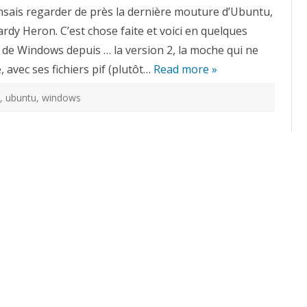
migré
nsais regarder de près la dernière mouture d’Ubuntu,
vers
Ubuntu
rdy Heron. C’est chose faite et voici en quelques
?
Moi
r de Windows depuis … la version 2, la moche qui ne
oui
…
e, avec ses fichiers pif (plutôt…
Read more »
,
ubuntu
,
windows