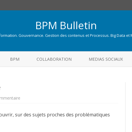
BPM Bulletin
nformation. Gouvernance. Gestion des contenus et Processus. Big Data et
Skip
to
BPM
COLLABORATION
MEDIAS SOCIAUX
content
e
sur
mmentaire
Les
sites
de
écouvrir, sur des sujets proches des problématiques
la
semaine