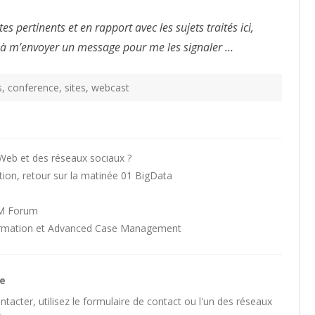
s pertinents et en rapport avec les sujets traités ici,
 à m’envoyer un message pour me les signaler …
s
,
conference
,
sites
,
webcast
u Web et des réseaux sociaux ?
tion, retour sur la matinée 01 BigData
BM Forum
formation et Advanced Case Management
he
tacter, utilisez le
formulaire de contact
ou l'un des
réseaux