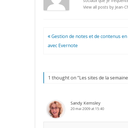
sociaux
que je fréquente
View all posts by Jean-
Navigation
Gestion de notes et de contenus en 
de
avec Evernote
l’article
1 thought on “
Les sites de la semaine
Sandy Kemsley
20 mai 2009 at 15:40