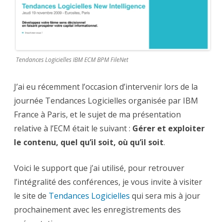
contenu
quel
qu’il
soit,
où
qu’il
soit
–
Tendances
Tendances Logicielles IBM ECM BPM FileNet
Logicielles
2009
J’ai eu récemment l’occasion d’intervenir lors de la
journée Tendances Logicielles organisée par IBM
France à Paris, et le sujet de ma présentation
relative à l’ECM était le suivant :
Gérer et exploiter
le contenu, quel qu’il soit, où qu’il soit
.
Voici le support que j’ai utilisé, pour retrouver
l’intégralité des conférences, je vous invite à visiter
le site de
Tendances Logicielles
qui sera mis à jour
prochainement avec les enregistrements des