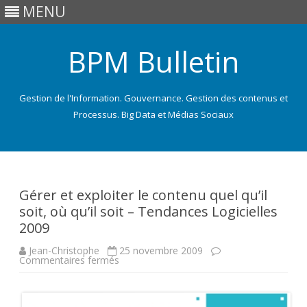
MENU
BPM Bulletin
Gestion de l'Information. Gouvernance. Gestion des contenus et
Processus. Big Data et Médias Sociaux
Skip
to
content
Gérer et exploiter le contenu quel qu’il
soit, où qu’il soit – Tendances Logicielles
2009
Jean-Christophe
25 novembre 2009
sur
Commentaires fermés
Gérer
et
exploiter
le