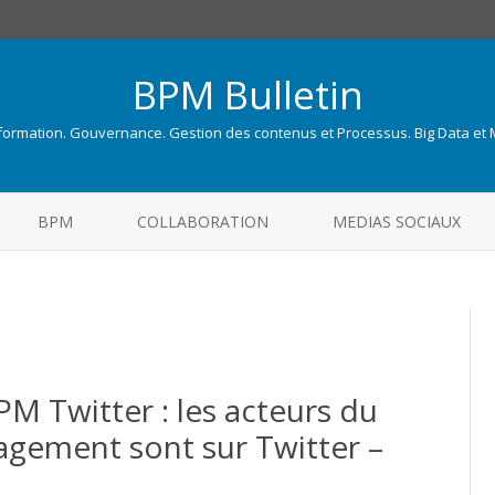
BPM Bulletin
nformation. Gouvernance. Gestion des contenus et Processus. Big Data et
Skip
to
BPM
COLLABORATION
MEDIAS SOCIAUX
content
PM Twitter : les acteurs du
gement sont sur Twitter –