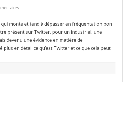
sur
mentaires
Annuaire
(Directory)
BPM
 qui monte et tend à dépasser en fréquentation bon
Twitter
:
tre présent sur Twitter, pour un industriel, une
les
acteurs
ais devenu une évidence en matière de
du
Business
é plus en détail ce qu’est Twitter et ce que cela peut
Process
Management
»
sont
sur
Twitter
–
suivez-
les
en
direct