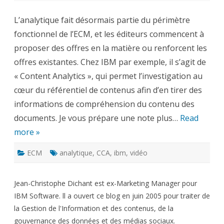
ça
marche
L’analytique fait désormais partie du périmètre
?
Analytique
fonctionnel de l’ECM, et les éditeurs commencent à
et
Gestion
proposer des offres en la matière ou renforcent les
de
l’Information
offres existantes. Chez IBM par exemple, il s’agit de
« Content Analytics », qui permet l’investigation au
cœur du référentiel de contenus afin d’en tirer des
informations de compréhension du contenu des
documents. Je vous prépare une note plus…
Read
more »
ECM
analytique
,
CCA
,
ibm
,
vidéo
Jean-Christophe Dichant est ex-Marketing Manager pour
IBM Software. ll a ouvert ce blog en juin 2005 pour traiter de
la Gestion de l'Information et des contenus, de la
gouvernance des données et des médias sociaux.