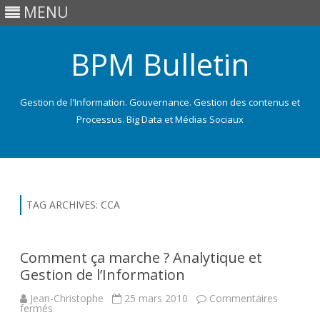
MENU
BPM Bulletin
Gestion de l'Information. Gouvernance. Gestion des contenus et
Processus. Big Data et Médias Sociaux
Skip
to
content
TAG ARCHIVES:
CCA
Comment ça marche ? Analytique et
Gestion de l’Information
Jean-Christophe
25 mars 2010
Commentaires
sur
fermés
Comment