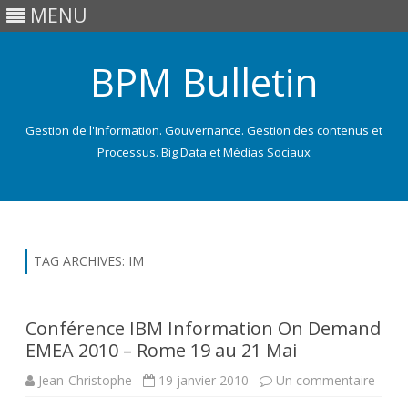
MENU
BPM Bulletin
Gestion de l'Information. Gouvernance. Gestion des contenus et
Processus. Big Data et Médias Sociaux
Skip
to
content
TAG ARCHIVES:
IM
Conférence IBM Information On Demand
EMEA 2010 – Rome 19 au 21 Mai
sur
Jean-Christophe
19 janvier 2010
Un commentaire
Conf
IBM