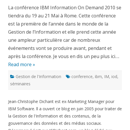
Infor
La conférence IBM Information On Demand 2010 se
On
Dem
tiendra du 19 au 21 Mai à Rome. Cette conférence
EME
2010
est la première de l’année dans le monde de la
–
Rom
Gestion de l’Information et elle prend cette année
19
au
une ampleur particulière car de nombreux
21
Mai
événements vont se produire avant, pendant et
après la conférence. Je vous en dis un peu plus ici….
Read more »
Gestion de l'Information
conference
,
ibm
,
IM
,
iod
,
séminaires
Jean-Christophe Dichant est ex-Marketing Manager pour
IBM Software. ll a ouvert ce blog en juin 2005 pour traiter de
la Gestion de l'Information et des contenus, de la
gouvernance des données et des médias sociaux.