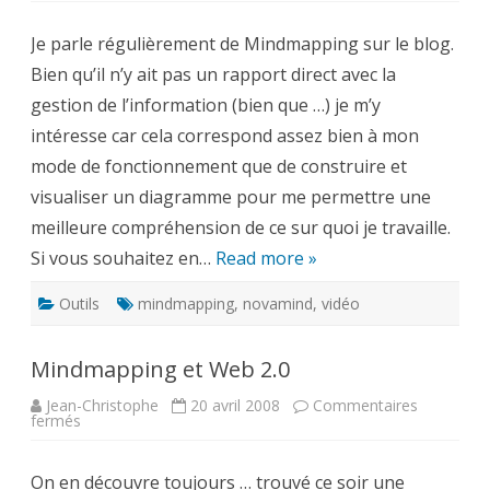
Mindmapping
expliqué
Je parle régulièrement de Mindmapping sur le blog.
en
vidéo
Bien qu’il n’y ait pas un rapport direct avec la
–
novamind
gestion de l’information (bien que …) je m’y
intéresse car cela correspond assez bien à mon
mode de fonctionnement que de construire et
visualiser un diagramme pour me permettre une
meilleure compréhension de ce sur quoi je travaille.
Si vous souhaitez en…
Read more »
Outils
mindmapping
,
novamind
,
vidéo
Mindmapping et Web 2.0
Jean-Christophe
20 avril 2008
Commentaires
sur
fermés
Mindmapping
et
Web
On en découvre toujours … trouvé ce soir une
2.0