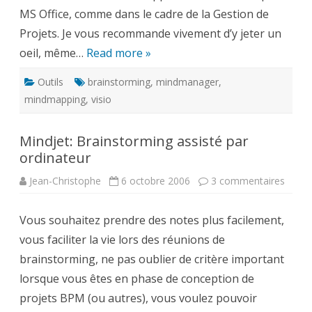
MS Office, comme dans le cadre de la Gestion de
Projets. Je vous recommande vivement d’y jeter un
oeil, même…
Read more »
Outils
brainstorming
,
mindmanager
,
mindmapping
,
visio
Mindjet: Brainstorming assisté par
ordinateur
sur
Jean-Christophe
6 octobre 2006
3 commentaires
Mindje
Brain
assist
Vous souhaitez prendre des notes plus facilement,
par
ordin
vous faciliter la vie lors des réunions de
brainstorming, ne pas oublier de critère important
lorsque vous êtes en phase de conception de
projets BPM (ou autres), vous voulez pouvoir