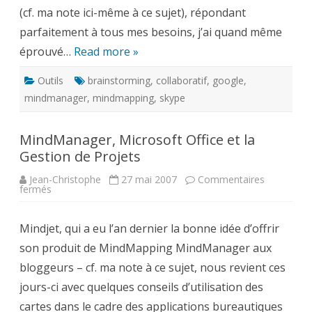
(cf. ma note ici-même à ce sujet), répondant
parfaitement à tous mes besoins, j’ai quand même
éprouvé…
Read more »
Outils
brainstorming
,
collaboratif
,
google
,
mindmanager
,
mindmapping
,
skype
MindManager, Microsoft Office et la
Gestion de Projets
Jean-Christophe
27 mai 2007
Commentaires
sur
fermés
MindManager,
Microsoft
Office
Mindjet, qui a eu l’an dernier la bonne idée d’offrir
et
la
son produit de MindMapping MindManager aux
Gestion
de
bloggeurs – cf. ma note à ce sujet, nous revient ces
Projets
jours-ci avec quelques conseils d’utilisation des
cartes dans le cadre des applications bureautiques