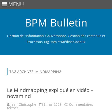
MENU
BPM Bulletin
Gestion de l'Information. Gouvernance. Gestion des contenus et
Processus. Big Data et Médias Sociaux
Skip
to
content
TAG ARCHIVES:
MINDMAPPING
Le Mindmapping expliqué en vidéo –
novamind
Jean-Christophe
9 mai 2008
Commentaires
sur
fermés
Le