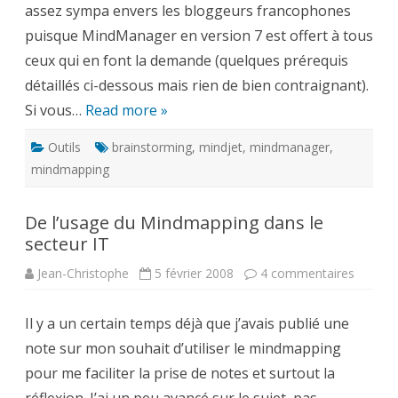
assez sympa envers les bloggeurs francophones
puisque MindManager en version 7 est offert à tous
ceux qui en font la demande (quelques prérequis
détaillés ci-dessous mais rien de bien contraignant).
Si vous…
Read more »
Outils
brainstorming
,
mindjet
,
mindmanager
,
mindmapping
De l’usage du Mindmapping dans le
secteur IT
sur
Jean-Christophe
5 février 2008
4 commentaires
De
l’usage
du
Il y a un certain temps déjà que j’avais publié une
Mindma
dans
note sur mon souhait d’utiliser le mindmapping
le
secteur
pour me faciliter la prise de notes et surtout la
IT