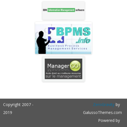
Copyright 2007 -
ZeroGravity
by
2019
GalussoThemes.com
Powered by