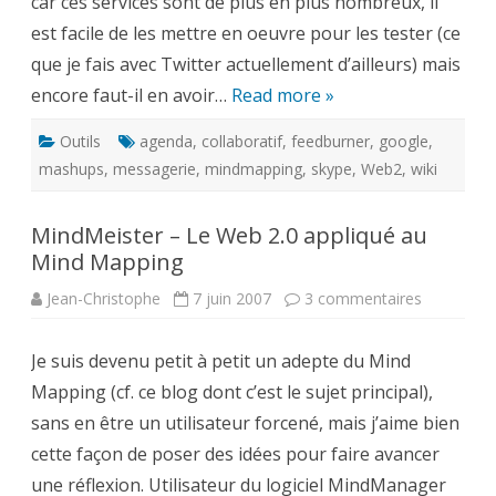
car ces services sont de plus en plus nombreux, il
au
quotidien
est facile de les mettre en oeuvre pour les tester (ce
?
que je fais avec Twitter actuellement d’ailleurs) mais
encore faut-il en avoir…
Read more »
Outils
agenda
,
collaboratif
,
feedburner
,
google
,
mashups
,
messagerie
,
mindmapping
,
skype
,
Web2
,
wiki
MindMeister – Le Web 2.0 appliqué au
Mind Mapping
sur
Jean-Christophe
7 juin 2007
3 commentaires
MindMeist
–
Le
Je suis devenu petit à petit un adepte du Mind
Web
2.0
Mapping (cf. ce blog dont c’est le sujet principal),
appliqué
au
sans en être un utilisateur forcené, mais j’aime bien
Mind
Mapping
cette façon de poser des idées pour faire avancer
une réflexion. Utilisateur du logiciel MindManager