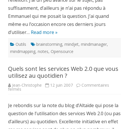
réflexion. J’ai un peu avancé sur le sujet, pas
suffisamment, d’ailleurs je n’ai pas répondu à
Emmanuel qui me posait la question. J’ai quand
même eu l’occasion encore ces derniers jours
d’utiliser…
Read more »
Outils
brainstorming
,
mindjet
,
mindmanager
,
mindmapping
,
notes
,
Opensource
Quels sont les services Web 2.0 que vous
utilisez au quotidien ?
Jean-Christophe
12 juin 2007
Commentaires
sur
fermés
Quels
sont
les
Je rebondis sur la note du blog d’Altaïde qui pose la
services
Web
question de l’utilisation des services Web 2.0 (ou pas
2.0
que
d’ailleurs) au quotidien. Excellente initiative en effet
vous
utilisez