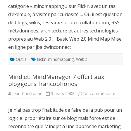
catégorie « mindmapping » sur Flickr, avec un tas
d’exemple, à visiter par curiosité … Où il est question
de blogs, wikis, réseaux sociaux, collaboration, RSS,
métadonnées, architecture et autres technologies
propres au Web 2.0 … Basic Web 2.0 Mind Map Mise
en ligne par jbaldwinconnect
Outils
flickr
,
mindmapping
,
Web2
Mindjet: MindManager 7 offert aux
bloggeurs francophones
sur
Jean-Christophe
3 mars 2008
Un commentaire
Mindjet:
MindMa
7
Je n’ai pas trop l’habitude de faire de la pub pour un
offert
aux
logiciel propriétaire sur ce blog mais force est de
bloggeu
francop
reconnaître que Mindjet a une approche marketing