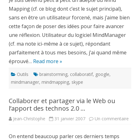
Je suis devenu petit à petit un adepte du Mind
2.0
Mapping (cf. ce blog dont c’est le sujet principal),
appliqué
au
sans en être un utilisateur forcené, mais j’aime bien
Mind
Mapping
cette façon de poser des idées pour faire avancer
une réflexion. Utilisateur du logiciel MindManager
(cf. ma note ici-même à ce sujet), répondant
parfaitement à tous mes besoins, j’ai quand même
éprouvé…
Read more »
Outils
brainstorming
,
collaboratif
,
google
,
mindmanager
,
mindmapping
,
skype
Collaborer et partager via le Web ou
l’apport des technos 2.0 …
sur
Jean-Christophe
31 janvier 2007
Un commentaire
Colla
et
parta
On entend beaucoup parler ces derniers temps
via