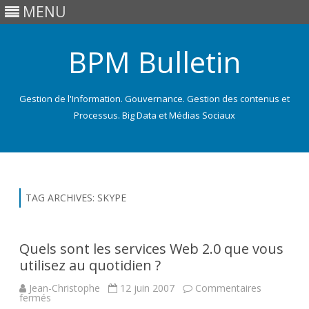
MENU
BPM Bulletin
Gestion de l'Information. Gouvernance. Gestion des contenus et
Processus. Big Data et Médias Sociaux
Skip
to
content
TAG ARCHIVES:
SKYPE
Quels sont les services Web 2.0 que vous
utilisez au quotidien ?
Jean-Christophe
12 juin 2007
Commentaires
sur
fermés
Quels