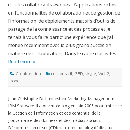
le
d’outils collaboratifs évolués, d’applications riches
Web
ou
en fonctionnalités de collaboration et de gestion de
l’appo
des
l’information, de déploiements massifs d’outils de
tech
2.0
partage de la connaissance et des process et je
…
tenais à vous faire part d’une expérience que j’ai
menée récemment avec le plus grand succés en
matière de collaboration . Dans le cadre d’activités…
Read more »
Collaboration
collaboratif
,
GED
,
skype
,
Web2
,
zoho
Jean-Christophe Dichant est ex-Marketing Manager pour
IBM Software. ll a ouvert ce blog en juin 2005 pour traiter de
la Gestion de l'Information et des contenus, de la
gouvernance des données et des médias sociaux.
Désormais il écrit sur JCDichant.com, un blog dédié aux