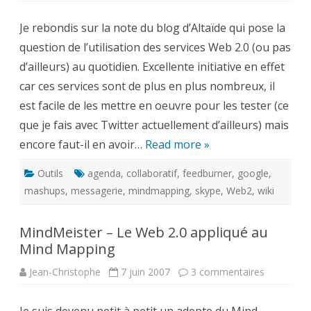
sont
les
Je rebondis sur la note du blog d’Altaïde qui pose la
services
Web
question de l’utilisation des services Web 2.0 (ou pas
2.0
que
d’ailleurs) au quotidien. Excellente initiative en effet
vous
utilisez
car ces services sont de plus en plus nombreux, il
au
quotidien
est facile de les mettre en oeuvre pour les tester (ce
?
que je fais avec Twitter actuellement d’ailleurs) mais
encore faut-il en avoir…
Read more »
Outils
agenda
,
collaboratif
,
feedburner
,
google
,
mashups
,
messagerie
,
mindmapping
,
skype
,
Web2
,
wiki
MindMeister – Le Web 2.0 appliqué au
Mind Mapping
sur
Jean-Christophe
7 juin 2007
3 commentaires
MindMeist
–
Le
Web