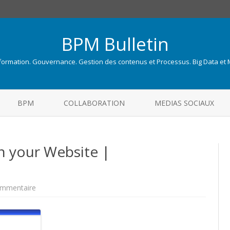
BPM Bulletin
nformation. Gouvernance. Gestion des contenus et Processus. Big Data et
Skip
to
BPM
COLLABORATION
MEDIAS SOCIAUX
content
on your Website |
sur
mmentaire
How
to
Install
a
Wiki