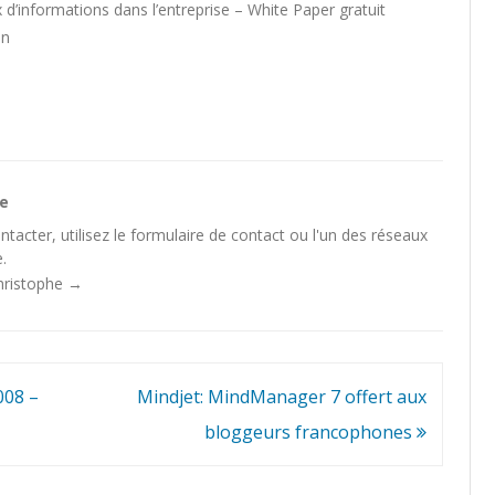
 d’informations dans l’entreprise – White Paper gratuit
on
he
tacter, utilisez le
formulaire de contact
ou l'un des
réseaux
.
Christophe
→
008 –
Mindjet: MindManager 7 offert aux
bloggeurs francophones