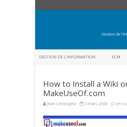
Gestion de l'I
GESTION DE L’INFORMATION
ECM
How to Install a Wiki 
MakeUseOf.com
Jean-Christophe
2 mars 2008
Un co