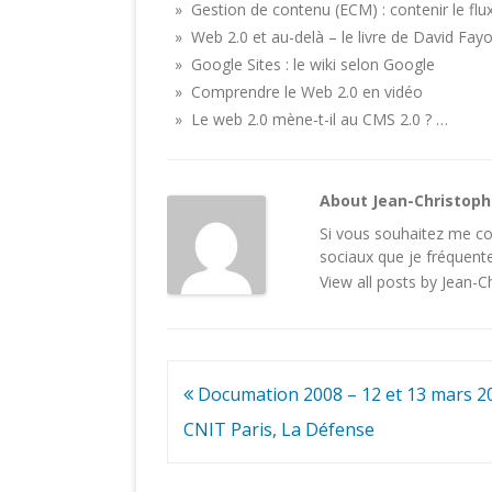
» Gestion de contenu (ECM) : contenir le flux
» Web 2.0 et au-delà – le livre de David Fay
» Google Sites : le wiki selon Google
» Comprendre le Web 2.0 en vidéo
» Le web 2.0 mène-t-il au CMS 2.0 ? …
About Jean-Christop
Si vous souhaitez me con
sociaux
que je fréquente
View all posts by Jean-
Navigation
Documation 2008 – 12 et 13 mars 2
de
CNIT Paris, La Défense
l’article