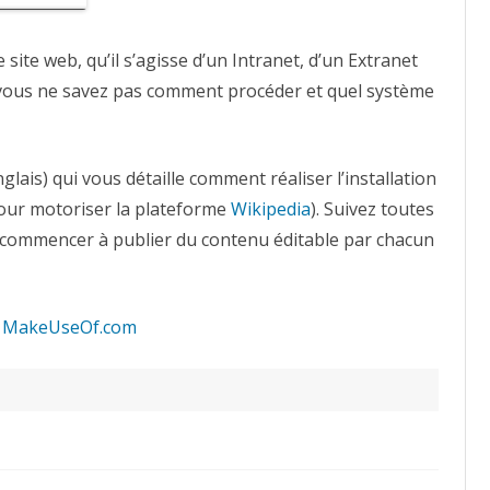
on
your
Website
|
 site web, qu’il s’agisse d’un Intranet, d’un Extranet
MakeUseOf.com
 vous ne savez pas comment procéder et quel système
glais) qui vous détaille comment réaliser l’installation
pour motoriser la plateforme
Wikipedia
). Suivez toutes
 commencer à publier du contenu éditable par chacun
 | MakeUseOf.com