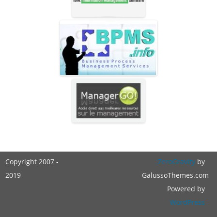
Copyright 2007 -
ZeroGravity
by
2019
GalussoThemes.com
Powered by
WordPress