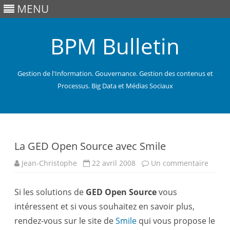
MENU
BPM Bulletin
Gestion de l'Information. Gouvernance. Gestion des contenus et
Processus. Big Data et Médias Sociaux
Skip
to
content
La GED Open Source avec Smile
sur
Jean-Christophe
22 avril 2008
Un commentaire
La
GED
Open
Si les solutions de
GED Open Source
vous
Sourc
avec
intéressent et si vous souhaitez en savoir plus,
Smile
rendez-vous sur le site de
Smile
qui vous propose le