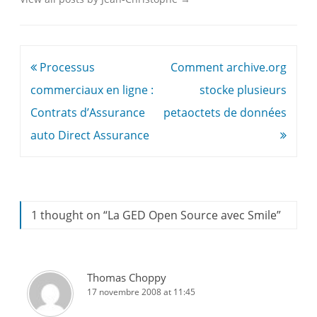
Navigation
Processus
Comment archive.org
de
commerciaux en ligne :
stocke plusieurs
l’article
Contrats d’Assurance
petaoctets de données
auto Direct Assurance
1 thought on “
La GED Open Source avec Smile
”
Thomas Choppy
17 novembre 2008 at 11:45