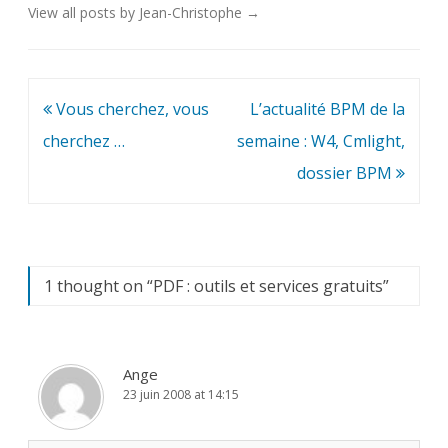
View all posts by Jean-Christophe
→
Navigation
Vous cherchez, vous
L’actualité BPM de la
de
cherchez …
semaine : W4, Cmlight,
l’article
dossier BPM
1 thought on “
PDF : outils et services gratuits
”
Ange
23 juin 2008 at 14:15