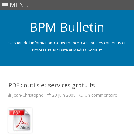
MENU
BPM Bulletin
Gestion de l'Information. Gouvernance. Gestion des contenus et
Processus. Big Data et Médias Sociaux
Skip
to
content
PDF : outils et services gratuits
sur
Jean-Christophe
23 juin 2008
Un commentaire
PDF
:
outils
et
services
gratuits