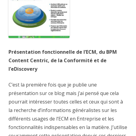
du
BPM
Content
Centric,
de
la
Conformité
et
de
l’eDiscovery
Présentation fonctionnelle de l’ECM, du BPM
Content Centric, de la Conformité et de
l’eDiscovery
C’est la première fois que je publie une
présentation sur ce blog mais j’ai pensé que cela
pourrait intéresser toutes celles et ceux qui sont à
la recherche d’informations généralistes sur les
différents usages de l’ECM en Entreprise et les
fonctionnalités indispensables en la matière. J’utilise
couramment cette présentation depuis ces derniers