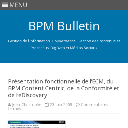
MENU
BPM Bulletin
Gestion de l'Information. Gouvernance. Gestion des contenus et
Processus. Big Data et Médias Sociaux
Skip
to
content
Présentation fonctionnelle de l’ECM, du
BPM Content Centric, de la Conformité et
de l’eDiscovery
Jean-Christophe
23 juin 2009
Commentaires
sur
fermés
Présentation
fonctionnelle
de
l’ECM,