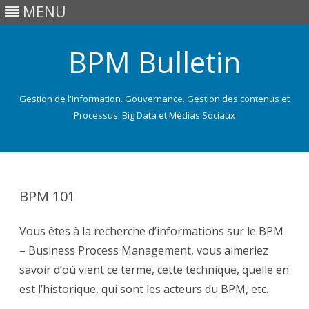
MENU
BPM Bulletin
Gestion de l'Information. Gouvernance. Gestion des contenus et
Processus. Big Data et Médias Sociaux
Skip
to
content
BPM 101
Vous êtes à la recherche d’informations sur le BPM
– Business Process Management, vous aimeriez
savoir d’où vient ce terme, cette technique, quelle en
est l’historique, qui sont les acteurs du BPM, etc.