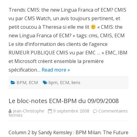
bloc-
notes
Trends: CMIS: the new Lingua Franca of ECM? CMIS
ECM-
BPM
vu par CMS Watch, un avis toujours pertinent, et
du
09/13/2008
petit coucou à Theresa si elle me lit
« CMIS: the
new Lingua Franca of ECM? » tags: cms, CMIS, ECM
Le site d’information des clients de l’agence
RUMEUR PUBLIQUE CMIS vu par EMC … « EMC, IBM
et Microsoft créent ensemble la première
spécification…
Read more »
BPM
,
ECM
bpm
,
ECM
,
liens
Le bloc-notes ECM-BPM du 09/09/2008
Jean-Christophe
9 septembre 2008
Commentaires
sur
fermés
Le
bloc-
notes
Column 2 by Sandy Kemsley : BPM Milan: The Future
ECM-
BPM