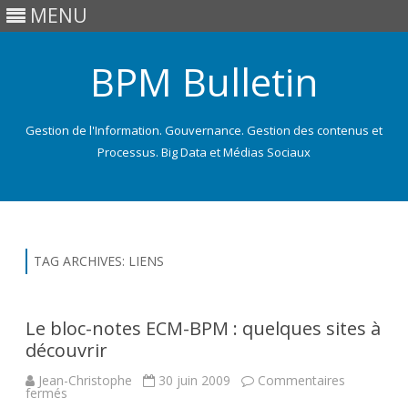
MENU
BPM Bulletin
Gestion de l'Information. Gouvernance. Gestion des contenus et
Processus. Big Data et Médias Sociaux
Skip
to
content
TAG ARCHIVES:
LIENS
Le bloc-notes ECM-BPM : quelques sites à
découvrir
Jean-Christophe
30 juin 2009
Commentaires
sur
fermés
Le