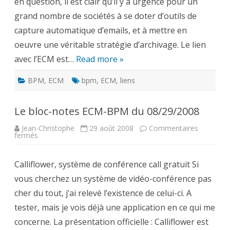
en question, il est clair qu’il y a urgence pour un
grand nombre de sociétés à se doter d’outils de
capture automatique d’emails, et à mettre en
oeuvre une véritable stratégie d’archivage. Le lien
avec l’ECM est…
Read more »
BPM
,
ECM
bpm
,
ECM
,
liens
Le bloc-notes ECM-BPM du 08/29/2008
Jean-Christophe
29 août 2008
Commentaires
sur
fermés
Le
bloc-
notes
Calliflower, système de conférence call gratuit Si
ECM-
BPM
vous cherchez un système de vidéo-conférence pas
du
08/29/2008
cher du tout, j’ai relevé l’existence de celui-ci. A
tester, mais je vois déjà une application en ce qui me
concerne. La présentation officielle : Calliflower est