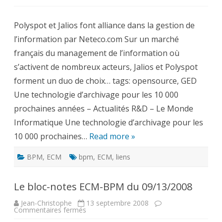
Le
bloc-
notes
Polyspot et Jalios font alliance dans la gestion de
ECM-
BPM
l’information par Neteco.com Sur un marché
du
09/16/2008
français du management de l’information où
s’activent de nombreux acteurs, Jalios et Polyspot
forment un duo de choix… tags: opensource, GED
Une technologie d’archivage pour les 10 000
prochaines années – Actualités R&D – Le Monde
Informatique Une technologie d’archivage pour les
10 000 prochaines…
Read more »
BPM
,
ECM
bpm
,
ECM
,
liens
Le bloc-notes ECM-BPM du 09/13/2008
Jean-Christophe
13 septembre 2008
sur
Commentaires fermés
Le