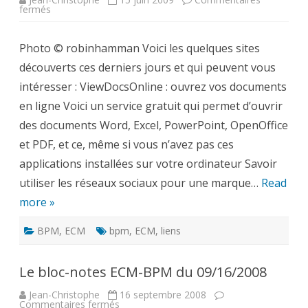
sur
fermés
Le
bloc-
notes
Photo © robinhamman Voici les quelques sites
ECM-
BPM
découverts ces derniers jours et qui peuvent vous
:
quelques
intéresser : ViewDocsOnline : ouvrez vos documents
sites
à
en ligne Voici un service gratuit qui permet d’ouvrir
découvrir
des documents Word, Excel, PowerPoint, OpenOffice
et PDF, et ce, même si vous n’avez pas ces
applications installées sur votre ordinateur Savoir
utiliser les réseaux sociaux pour une marque…
Read
more »
BPM
,
ECM
bpm
,
ECM
,
liens
Le bloc-notes ECM-BPM du 09/16/2008
Jean-Christophe
16 septembre 2008
sur
Commentaires fermés