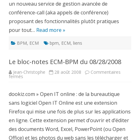
un nouveau service de gestion avancée de
conférence-call (aka appels de conférence)
proposant des fonctionnalités plutôt pratiques
pour tout…
Read more »
BPM
,
ECM
bpm
,
ECM
,
liens
Le bloc-notes ECM-BPM du 08/28/2008
Jean-Christophe
28 août 2008
Commentaires
sur
fermés
Le
bloc-
notes
dookiz.com » Open IT online : de la bureautique
ECM-
BPM
sans logiciel Open IT Online est une extension
du
08/28/2008
Firefox qui mise une fois de plus sur les applications
en ligne. Cette extension permet d’ouvrir et d’éditer
des documents Word, Excel, PowerPoint (ou Open
Office) et les photos du web sans les télécharger et