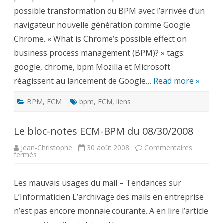
possible transformation du BPM avec l’arrivée d’un
navigateur nouvelle génération comme Google
Chrome. « What is Chrome’s possible effect on
business process management (BPM)? » tags:
google, chrome, bpm Mozilla et Microsoft
réagissent au lancement de Google…
Read more »
BPM
,
ECM
bpm
,
ECM
,
liens
Le bloc-notes ECM-BPM du 08/30/2008
Jean-Christophe
30 août 2008
Commentaires
sur
fermés
Le
bloc-
notes
Les mauvais usages du mail – Tendances sur
ECM-
BPM
L’Informaticien L’archivage des mails en entreprise
du
08/30/2008
n’est pas encore monnaie courante. A en lire l’article