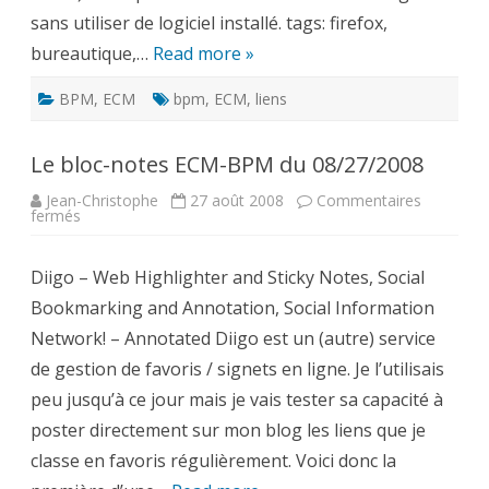
sans utiliser de logiciel installé. tags: firefox,
bureautique,…
Read more »
BPM
,
ECM
bpm
,
ECM
,
liens
Le bloc-notes ECM-BPM du 08/27/2008
Jean-Christophe
27 août 2008
Commentaires
sur
fermés
Le
bloc-
notes
Diigo – Web Highlighter and Sticky Notes, Social
ECM-
BPM
Bookmarking and Annotation, Social Information
du
08/27/2008
Network! – Annotated Diigo est un (autre) service
de gestion de favoris / signets en ligne. Je l’utilisais
peu jusqu’à ce jour mais je vais tester sa capacité à
poster directement sur mon blog les liens que je
classe en favoris régulièrement. Voici donc la