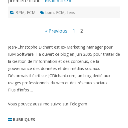
première d’une…
Read more »
BPM
,
ECM
bpm
,
ECM
,
liens
Pagination
« Previous
1
2
des
Jean-Christophe Dichant est ex-Marketing Manager pour
publications
IBM Software. ll a ouvert ce blog en juin 2005 pour traiter de
la Gestion de l'Information et des contenus, de la
gouvernance des données et des médias sociaux.
Désormais il écrit sur JCDichant.com, un blog dédié aux
usages professionnels du web et des réseaux sociaux.
Plus d'infos ...
Vous pouvez aussi me suivre sur
Telegram
RUBRIQUES