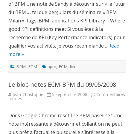
of BPM Une note de Sandy à découvrir sur « le futur
du
09/09/2008
du BPM », tel que perçu lors du séminaire « BPM
Milan ». tags: BPM, applications KPI Library – Where
good KPI definitions meet Si vous êtes à la
recherche de KPI (Key Performance Indicators) pour
qualifier vos activités, je vous recommande…
Read
more »
BPM
,
ECM
bpm
,
ECM
,
liens
Le bloc-notes ECM-BPM du 09/05/2008
Jean-Christophe
5 septembre 2008
Commentaires
sur
fermés
Le
bloc-
notes
Does Google Chrome reset the BPM baseline? Une
ECM-
BPM
note intéressante à découvrir et collant on ne peut
du
09/05/2008
plus prêt à l’actualité puisqu’elle s’intéresse à la