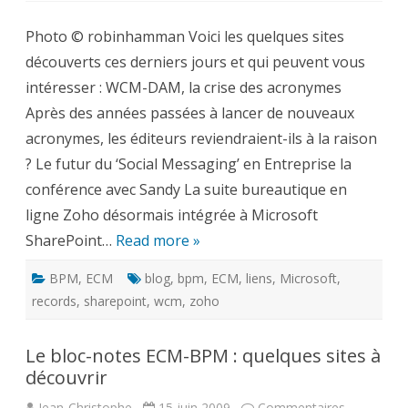
bloc-
notes
Photo © robinhamman Voici les quelques sites
ECM-
BPM
découverts ces derniers jours et qui peuvent vous
:
quelques
intéresser : WCM-DAM, la crise des acronymes
sites
à
Après des années passées à lancer de nouveaux
découvrir
acronymes, les éditeurs reviendraient-ils à la raison
? Le futur du ‘Social Messaging’ en Entreprise la
conférence avec Sandy La suite bureautique en
ligne Zoho désormais intégrée à Microsoft
SharePoint…
Read more »
BPM
,
ECM
blog
,
bpm
,
ECM
,
liens
,
Microsoft
,
records
,
sharepoint
,
wcm
,
zoho
Le bloc-notes ECM-BPM : quelques sites à
découvrir
Jean-Christophe
15 juin 2009
Commentaires