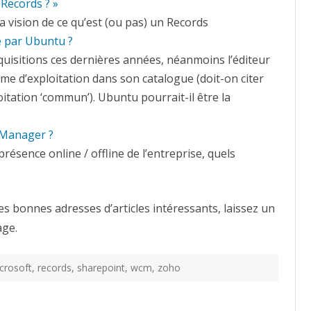
Records ? »
vision de ce qu’est (ou pas) un Records
le par Ubuntu ?
uisitions ces dernières années, néanmoins l’éditeur
me d’exploitation dans son catalogue (doit-on citer
tation ‘commun’). Ubuntu pourrait-il être la
Manager ?
ésence online / offline de l’entreprise, quels
s bonnes adresses d’articles intéressants, laissez un
ge.
crosoft
,
records
,
sharepoint
,
wcm
,
zoho