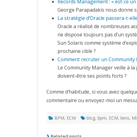
Records Management : « est-ce un 
George Parapadakis nous donne sa 
La stratégie d’Oracle passera-t-el
Oracle a réalisé de nombreuses acq
ne dispose toujours pas d’un systè
Sun Solaris comme système d’exploi
prochaine cible ?
Comment recruter un Community 
Le Community Manager veille à la pr
doivent-être ses points forts ?
Comme d’habitude, si vous avez quelque
commentaire ou envoyez-moi un messa
BPM
,
ECM
blog
,
bpm
,
ECM
,
liens
,
Mi
Related posts