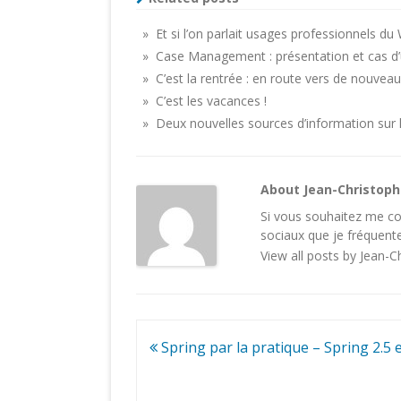
» Et si l’on parlait usages professionnels d
» Case Management : présentation et cas d’
» C’est la rentrée : en route vers de nouvea
» C’est les vacances !
» Deux nouvelles sources d’information sur 
About Jean-Christop
Si vous souhaitez me con
sociaux
que je fréquente
View all posts by Jean-
Navigation
Spring par la pratique – Spring 2.5 e
de