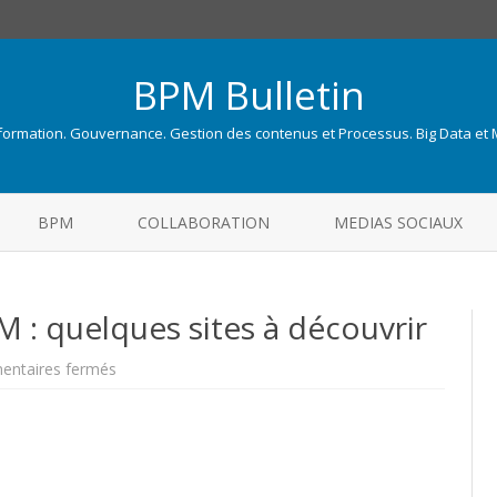
BPM Bulletin
nformation. Gouvernance. Gestion des contenus et Processus. Big Data et
Skip
to
BPM
COLLABORATION
MEDIAS SOCIAUX
content
 : quelques sites à découvrir
sur
ntaires fermés
Le
bloc-
notes
ECM-
BPM
:
quelques
sites