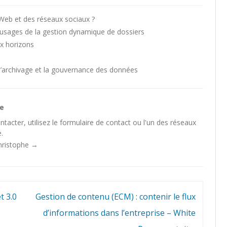
u Web et des réseaux sociaux ?
usages de la gestion dynamique de dossiers
ux horizons
l’archivage et la gouvernance des données
he
tacter, utilisez le
formulaire de contact
ou l'un des
réseaux
.
Christophe
→
t 3.0
Gestion de contenu (ECM) : contenir le flux
d’informations dans l’entreprise – White