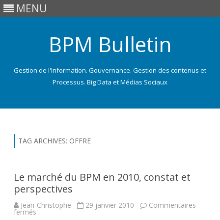
MENU
BPM Bulletin
Gestion de l'Information. Gouvernance. Gestion des contenus et
Processus. Big Data et Médias Sociaux
Skip
to
content
TAG ARCHIVES:
OFFRE
Le marché du BPM en 2010, constat et
perspectives
Jean-Christophe
29 janvier 2010
Commentaires
sur
fermés
Le