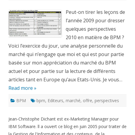
marché
du
BPM
Peut-on tirer les leçons de
en
2010,
l’année 2009 pour dresser
constat
et
quelques perspectives
perspectives
2010 en matière de BPM ?
Voici l’exercice du jour, une analyse personnelle du
marché qui n’engage que moi et qui est pour partie
basée sur mon appréciation du marché du BPM
actuel et pour partie sur la lecture de différents
articles tant en Europe qu’aux Etats-Unis. Je vous…
Read more »
BPM
bpm
,
Editeurs
,
marché
,
offre
,
perspectives
Jean-Christophe Dichant est ex-Marketing Manager pour
IBM Software. ll a ouvert ce blog en juin 2005 pour traiter de
la Gestion de l'Information et des contenus, de la