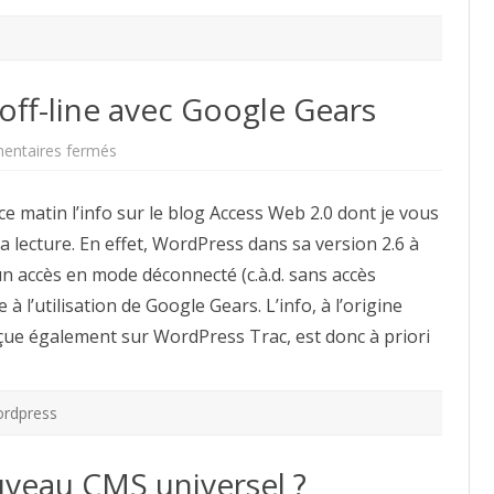
off-line avec Google Gears
sur
ntaires fermés
WordPress
disponible
off-
 ce matin l’info sur le blog Access Web 2.0 dont je vous
line
avec
 lecture. En effet, WordPress dans sa version 2.6 à
Google
Gears
 un accès en mode déconnecté (c.à.d. sans accès
 à l’utilisation de Google Gears. L’info, à l’origine
çue également sur WordPress Trac, est donc à priori
rdpress
uveau CMS universel ?