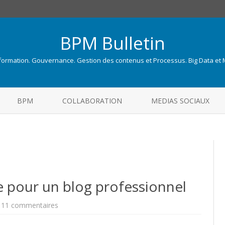
BPM Bulletin
nformation. Gouvernance. Gestion des contenus et Processus. Big Data et
Skip
to
BPM
COLLABORATION
MEDIAS SOCIAUX
content
e pour un blog professionnel
sur
11 commentaires
Choisir
une