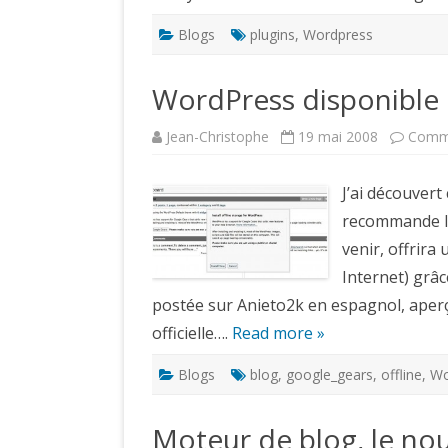
Blogs
plugins
,
Wordpress
WordPress disponible 
Jean-Christophe
19 mai 2008
Comme
J’ai découvert
recommande la
venir, offrira
Internet) grâce
postée sur Anieto2k en espagnol, aper
officielle….
Read more »
Blogs
blog
,
google_gears
,
offline
,
Wo
Moteur de blog, le no