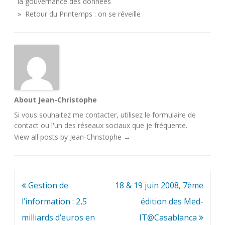
la gouvernance des données
» Retour du Printemps : on se réveille
About Jean-Christophe
Si vous souhaitez me contacter, utilisez le
formulaire de
contact
ou l'un des
réseaux sociaux
que je fréquente.
View all posts by Jean-Christophe
→
Navigation
Gestion de
18 & 19 juin 2008, 7ème
de
l’information : 2,5
édition des Med-
l’article
milliards d’euros en
IT@Casablanca