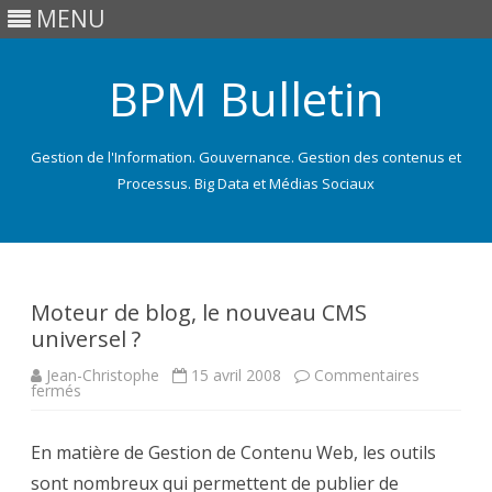
MENU
BPM Bulletin
Gestion de l'Information. Gouvernance. Gestion des contenus et
Processus. Big Data et Médias Sociaux
Skip
to
content
Moteur de blog, le nouveau CMS
universel ?
Jean-Christophe
15 avril 2008
Commentaires
sur
fermés
Moteur
de
blog,
En matière de Gestion de Contenu Web, les outils
le
nouveau
sont nombreux qui permettent de publier de
CMS