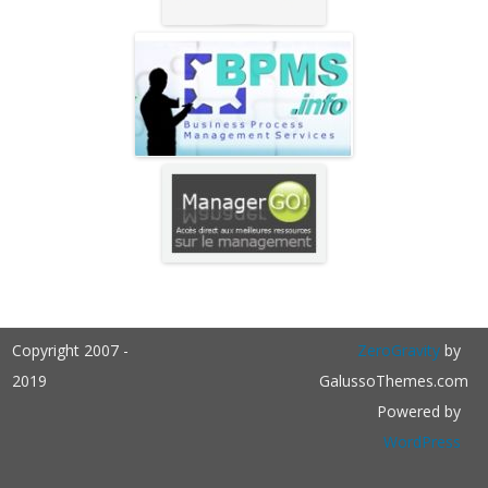
Copyright 2007 -
ZeroGravity
by
2019
GalussoThemes.com
Powered by
WordPress