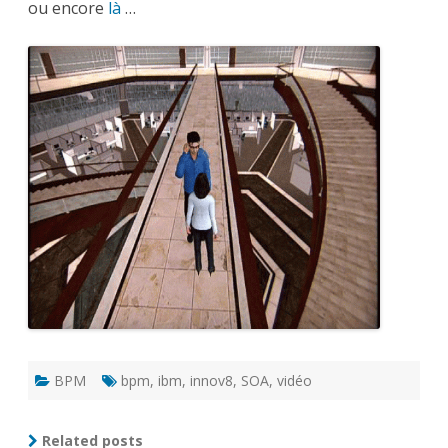
ou encore
là
…
BPM
bpm
,
ibm
,
innov8
,
SOA
,
vidéo
Related posts