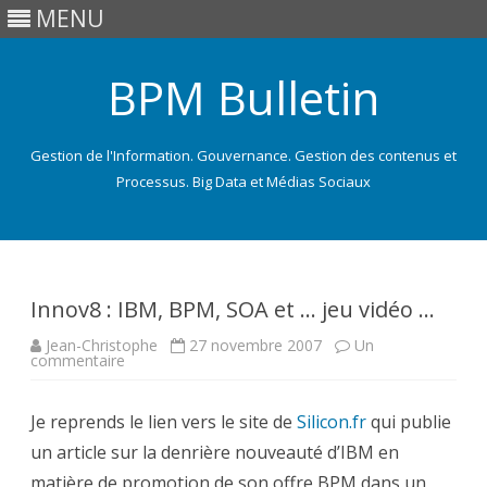
MENU
BPM Bulletin
Gestion de l'Information. Gouvernance. Gestion des contenus et
Processus. Big Data et Médias Sociaux
Skip
to
content
Innov8 : IBM, BPM, SOA et … jeu vidéo …
Jean-Christophe
27 novembre 2007
Un
sur
commentaire
Innov8
:
IBM,
Je reprends le lien vers le site de
BPM,
Silicon.fr
qui publie
SOA
un article sur la denrière nouveauté d’IBM en
et
…
matière de promotion de son offre BPM dans un
jeu