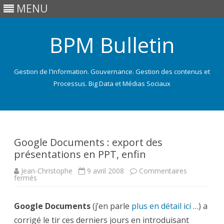
MENU
BPM Bulletin
Gestion de l'Information. Gouvernance. Gestion des contenus et
Processus. Big Data et Médias Sociaux
Skip
to
content
Google Documents : export des
présentations en PPT, enfin
Jean-Christophe
9 avril 2008
Commentaires
sur
fermés
Google
Documents
:
Google Documents
export
(j’en parle
plus en détail ici
…) a
des
corrigé le tir ces derniers jours en introduisant
présentations