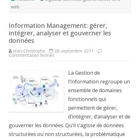
web
Information Management: gérer,
intégrer, analyser et gouverner les
données
Jean-Christophe
28 septembre 2011
sur
Commentaires fermés
Information
Management:
gérer,
intégrer,
La Gestion de
analyser
et
l’Information regroupe un
gouverner
les
ensemble de domaines
données
fonctionnels qui
permettent de gérer,
d’intégrer, d’analyser et de
gouverner les données. Qu’il s’agisse de données
structurées ou non structurées, la problématique