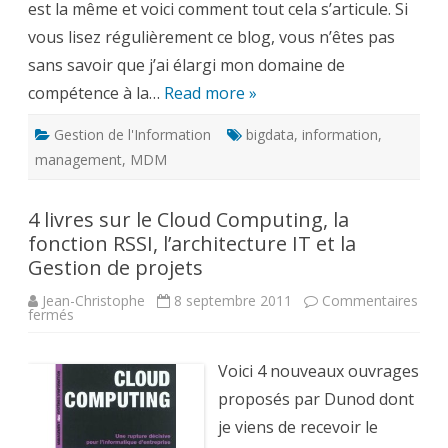
est la même et voici comment tout cela s’articule. Si
vous lisez régulièrement ce blog, vous n’êtes pas
sans savoir que j’ai élargi mon domaine de
compétence à la…
Read more »
Gestion de l'Information
bigdata
,
information
,
management
,
MDM
4 livres sur le Cloud Computing, la
fonction RSSI, l’architecture IT et la
Gestion de projets
Jean-Christophe
8 septembre 2011
Commentaires
sur
fermés
4
livres
sur
le
Voici 4 nouveaux ouvrages
Cloud
Computing,
proposés par Dunod dont
la
fonction
je viens de recevoir le
RSSI,