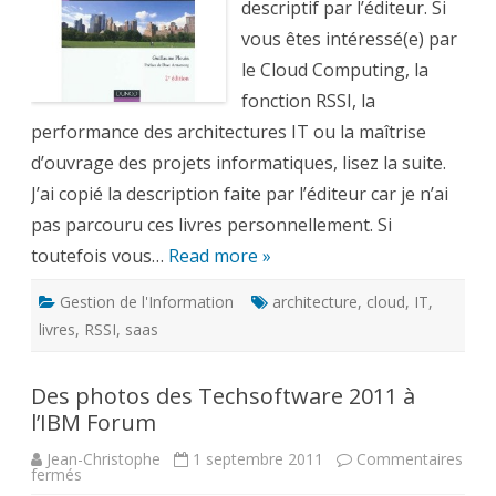
l’architecture
descriptif par l’éditeur. Si
IT
et
vous êtes intéressé(e) par
la
Gestion
le Cloud Computing, la
de
projets
fonction RSSI, la
performance des architectures IT ou la maîtrise
d’ouvrage des projets informatiques, lisez la suite.
J’ai copié la description faite par l’éditeur car je n’ai
pas parcouru ces livres personnellement. Si
toutefois vous…
Read more »
Gestion de l'Information
architecture
,
cloud
,
IT
,
livres
,
RSSI
,
saas
Des photos des Techsoftware 2011 à
l’IBM Forum
Jean-Christophe
1 septembre 2011
Commentaires
sur
fermés
Des