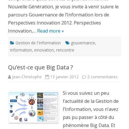
Nouvelle Génération, je vous invite à venir suivre le
parcours Gouvernance de l’Information lors de
Perspectives Innovation 2012. Perspectives
Innovation,…
Read more »
Gestion de l'Information
gouvernance
,
information
,
innovation
,
rencontre
Qu’est-ce que Big Data ?
sur
Jean-Christophe
13 janvier 2012
2 commentaires
Qu’est
ce
que
Si vous suivez un peu
Big
Data
l’actualité de la Gestion de
?
l’Information, vous n’avez
pas pu passer à côté du
phénomène Big Data. Et