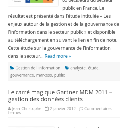
85 décideurs du secteur
–
public en France. Le
étude
Markes
résultat est présenté dans l’étude intitulée « Les
enjeux autour de la gestion et de la gouvernance de
l’information dans le secteur public » et disponible
au téléchargement en suivant le lien en fin de note.
Cette étude sur la gouvernance de l’information
dans le secteur…
Read more »
Gestion de l'Information
analyste
,
étude
,
gouvernance
,
markess
,
public
Le carré magique Gartner MDM 2011 –
gestion des données clients
Jean-Christophe
2 janvier 2012
Commentaires
sur
fermés
Le
carré
magique