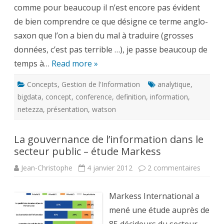
comme pour beaucoup il n’est encore pas évident
de bien comprendre ce que désigne ce terme anglo-
saxon que l’on a bien du mal à traduire (grosses
données, c’est pas terrible …), je passe beaucoup de
temps à…
Read more »
Concepts
,
Gestion de l'Information
analytique
,
bigdata
,
concept
,
conference
,
definition
,
information
,
netezza
,
présentation
,
watson
La gouvernance de l’information dans le
secteur public – étude Markess
sur
Jean-Christophe
4 janvier 2012
2 commentaires
La
gouver
de
Markess International a
l’infor
dans
mené une étude auprès de
le
secteur
public