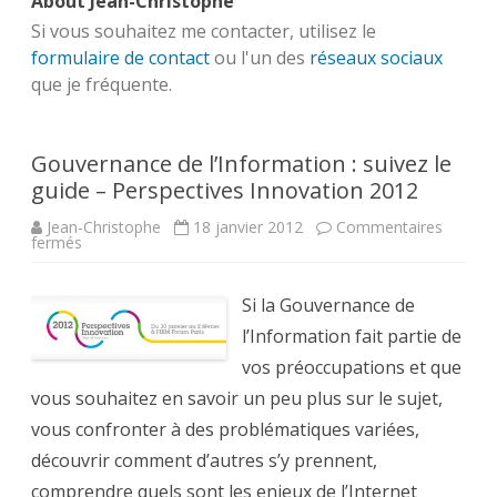
About Jean-Christophe
Si vous souhaitez me contacter, utilisez le
formulaire de contact
ou l'un des
réseaux sociaux
que je fréquente.
Gouvernance de l’Information : suivez le
guide – Perspectives Innovation 2012
Jean-Christophe
18 janvier 2012
Commentaires
sur
fermés
Gouvernance
de
l’Information
:
Si la Gouvernance de
suivez
le
l’Information fait partie de
guide
–
vos préoccupations et que
Perspectives
vous souhaitez en savoir un peu plus sur le sujet,
Innovation
2012
vous confronter à des problématiques variées,
découvrir comment d’autres s’y prennent,
comprendre quels sont les enjeux de l’Internet