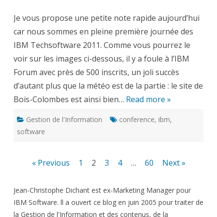
photos
des
Je vous propose une petite note rapide aujourd’hui
Techsoftware
2011
car nous sommes en pleine première journée des
à
l’IBM
IBM Techsoftware 2011. Comme vous pourrez le
Forum
voir sur les images ci-dessous, il y a foule à l’IBM
Forum avec près de 500 inscrits, un joli succès
d’autant plus que la météo est de la partie : le site de
Bois-Colombes est ainsi bien…
Read more »
Gestion de l'Information
conference
,
ibm
,
software
Pagination
« Previous
1
2
3
4
…
60
Next »
des
Jean-Christophe Dichant est ex-Marketing Manager pour
publications
IBM Software. ll a ouvert ce blog en juin 2005 pour traiter de
la Gestion de l'Information et des contenus, de la