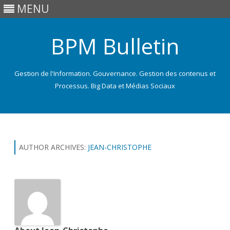
MENU
BPM Bulletin
Gestion de l'Information. Gouvernance. Gestion des contenus et
Processus. Big Data et Médias Sociaux
Skip
to
content
AUTHOR ARCHIVES:
JEAN-CHRISTOPHE