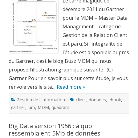
Gartner
Le carré magique de
MDM
2011
décembre 2011 du Gartner
–
gestion
pour le MDM – Master Data
des
données
Management – catégorie
clients
Gestion de la Relation Client
est paru. Si l’intégralité de
l’étude est disponible auprès
du Gartner, c’est le blog Buzz MDM qui nous
propose l’illustration graphique suivante : (C)
Gartner Pour en savoir plus sur cette étude, je vous
renvoie vers le site…
Read more »
Gestion de l'Information
client
,
données
,
ebook
,
gartner
,
ibm
,
MDM
,
quadrant
Big Data version 1956 : à quoi
ressemblaient 5Mb de données