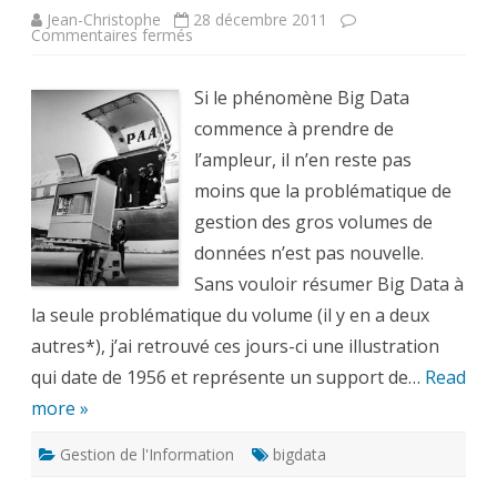
Jean-Christophe
28 décembre 2011
sur
Commentaires fermés
Big
Data
version
1956
Si le phénomène Big Data
:
à
commence à prendre de
quoi
ressemblaient
l’ampleur, il n’en reste pas
5Mb
de
moins que la problématique de
données
gestion des gros volumes de
données n’est pas nouvelle.
Sans vouloir résumer Big Data à
la seule problématique du volume (il y en a deux
autres*), j’ai retrouvé ces jours-ci une illustration
qui date de 1956 et représente un support de…
Read
more »
Gestion de l'Information
bigdata