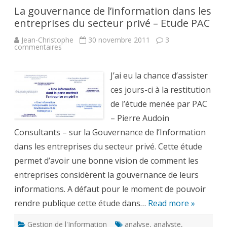
La gouvernance de l’information dans les
entreprises du secteur privé – Etude PAC
Jean-Christophe
30 novembre 2011
3
sur
commentaires
La
gouvernance
de
l’information
J’ai eu la chance d’assister
dans
les
ces jours-ci à la restitution
entreprises
du
de l’étude menée par PAC
secteur
privé
– Pierre Audoin
–
Consultants – sur la Gouvernance de l’Information
Etude
PAC
dans les entreprises du secteur privé. Cette étude
permet d’avoir une bonne vision de comment les
entreprises considèrent la gouvernance de leurs
informations. A défaut pour le moment de pouvoir
rendre publique cette étude dans…
Read more »
Gestion de l'Information
analyse
,
analyste
,