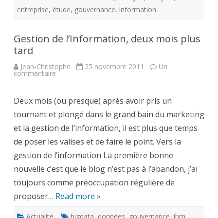
entreprise
,
étude
,
gouvernance
,
information
Gestion de l’Information, deux mois plus
tard
Jean-Christophe
25 novembre 2011
Un
sur
commentaire
Gestion
de
l’Information,
Deux mois (ou presque) après avoir pris un
deux
mois
tournant et plongé dans le grand bain du marketing
plus
tard
et la gestion de l’information, il est plus que temps
de poser les valises et de faire le point. Vers la
gestion de l’information La première bonne
nouvelle c’est que le blog n’est pas à l’abandon, j’ai
toujours comme préoccupation régulière de
proposer…
Read more »
Actualité
bigdata
,
données
,
gouvernance
,
ibm
,