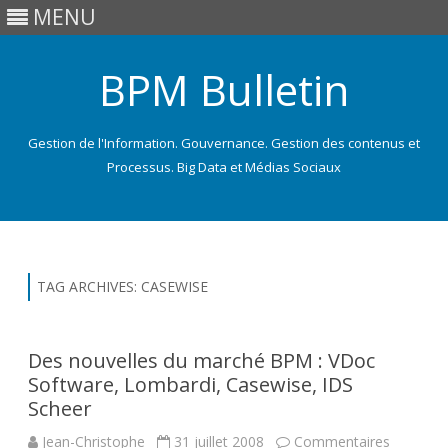
MENU
BPM Bulletin
Gestion de l'Information. Gouvernance. Gestion des contenus et
Processus. Big Data et Médias Sociaux
Skip
to
content
TAG ARCHIVES:
CASEWISE
Des nouvelles du marché BPM : VDoc
Software, Lombardi, Casewise, IDS
Scheer
Jean-Christophe
31 juillet 2008
Commentaires