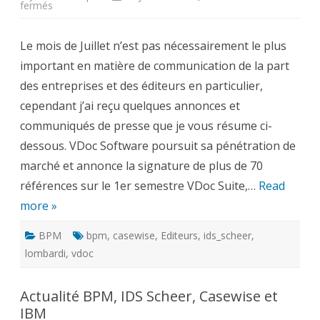
sur
fermés
Des
nouvelles
du
Le mois de Juillet n’est pas nécessairement le plus
marché
BPM
important en matière de communication de la part
:
VDoc
des entreprises et des éditeurs en particulier,
Software,
Lombardi,
cependant j’ai reçu quelques annonces et
Casewise,
IDS
communiqués de presse que je vous résume ci-
Scheer
dessous. VDoc Software poursuit sa pénétration de
marché et annonce la signature de plus de 70
références sur le 1er semestre VDoc Suite,…
Read
more »
BPM
bpm
,
casewise
,
Editeurs
,
ids_scheer
,
lombardi
,
vdoc
Actualité BPM, IDS Scheer, Casewise et
IBM