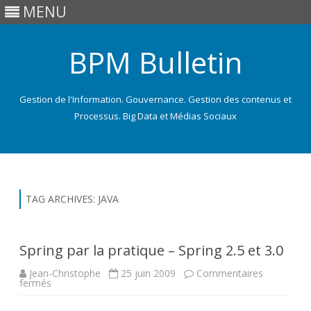
MENU
BPM Bulletin
Gestion de l'Information. Gouvernance. Gestion des contenus et
Processus. Big Data et Médias Sociaux
Skip
to
content
TAG ARCHIVES:
JAVA
Spring par la pratique – Spring 2.5 et 3.0
Jean-Christophe
25 juin 2009
Commentaires
sur
fermés
Spring
par