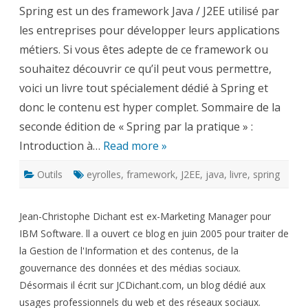
la
Spring est un des framework Java / J2EE utilisé par
pratique
–
les entreprises pour développer leurs applications
Spring
2.5
métiers. Si vous êtes adepte de ce framework ou
et
3.0
souhaitez découvrir ce qu’il peut vous permettre,
voici un livre tout spécialement dédié à Spring et
donc le contenu est hyper complet. Sommaire de la
seconde édition de « Spring par la pratique » :
Introduction à…
Read more »
Outils
eyrolles
,
framework
,
J2EE
,
java
,
livre
,
spring
Jean-Christophe Dichant est ex-Marketing Manager pour
IBM Software. ll a ouvert ce blog en juin 2005 pour traiter de
la Gestion de l'Information et des contenus, de la
gouvernance des données et des médias sociaux.
Désormais il écrit sur JCDichant.com, un blog dédié aux
usages professionnels du web et des réseaux sociaux.