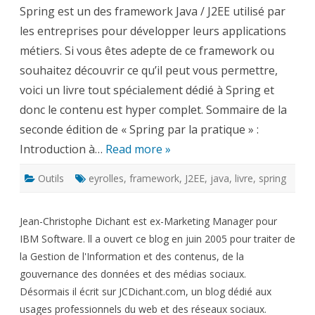
la
Spring est un des framework Java / J2EE utilisé par
pratique
–
les entreprises pour développer leurs applications
Spring
2.5
métiers. Si vous êtes adepte de ce framework ou
et
3.0
souhaitez découvrir ce qu’il peut vous permettre,
voici un livre tout spécialement dédié à Spring et
donc le contenu est hyper complet. Sommaire de la
seconde édition de « Spring par la pratique » :
Introduction à…
Read more »
Outils
eyrolles
,
framework
,
J2EE
,
java
,
livre
,
spring
Jean-Christophe Dichant est ex-Marketing Manager pour
IBM Software. ll a ouvert ce blog en juin 2005 pour traiter de
la Gestion de l'Information et des contenus, de la
gouvernance des données et des médias sociaux.
Désormais il écrit sur JCDichant.com, un blog dédié aux
usages professionnels du web et des réseaux sociaux.