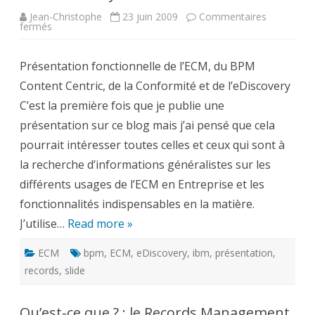
Jean-Christophe
23 juin 2009
Commentaires
sur
fermés
Présentation
fonctionnelle
de
Présentation fonctionnelle de l’ECM, du BPM
l’ECM,
du
Content Centric, de la Conformité et de l’eDiscovery
BPM
Content
C’est la première fois que je publie une
Centric,
de
présentation sur ce blog mais j’ai pensé que cela
la
Conformité
pourrait intéresser toutes celles et ceux qui sont à
et
de
la recherche d’informations généralistes sur les
l’eDiscovery
différents usages de l’ECM en Entreprise et les
fonctionnalités indispensables en la matière.
J’utilise…
Read more »
ECM
bpm
,
ECM
,
eDiscovery
,
ibm
,
présentation
,
records
,
slide
Qu’est-ce que ? : le Records Management