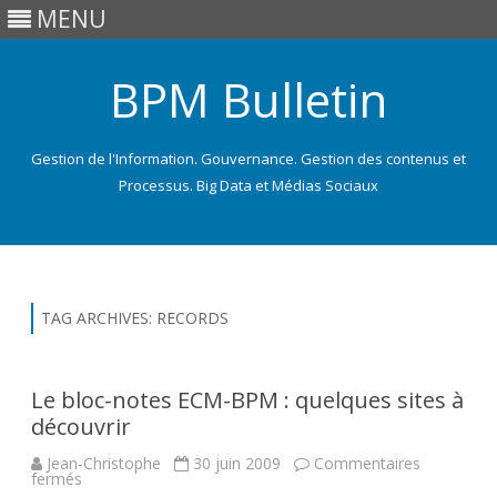
MENU
BPM Bulletin
Gestion de l'Information. Gouvernance. Gestion des contenus et
Processus. Big Data et Médias Sociaux
Skip
to
content
TAG ARCHIVES:
RECORDS
Le bloc-notes ECM-BPM : quelques sites à
découvrir
Jean-Christophe
30 juin 2009
Commentaires
sur
fermés
Le