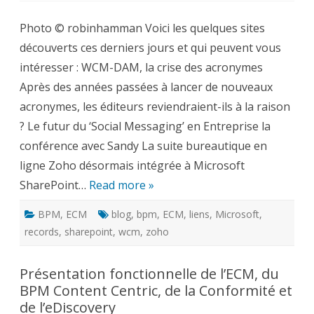
bloc-
notes
Photo © robinhamman Voici les quelques sites
ECM-
BPM
découverts ces derniers jours et qui peuvent vous
:
quelques
intéresser : WCM-DAM, la crise des acronymes
sites
à
Après des années passées à lancer de nouveaux
découvrir
acronymes, les éditeurs reviendraient-ils à la raison
? Le futur du ‘Social Messaging’ en Entreprise la
conférence avec Sandy La suite bureautique en
ligne Zoho désormais intégrée à Microsoft
SharePoint…
Read more »
BPM
,
ECM
blog
,
bpm
,
ECM
,
liens
,
Microsoft
,
records
,
sharepoint
,
wcm
,
zoho
Présentation fonctionnelle de l’ECM, du
BPM Content Centric, de la Conformité et
de l’eDiscovery