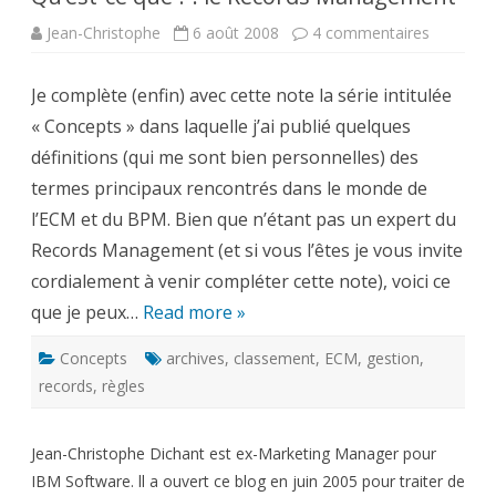
sur
Jean-Christophe
6 août 2008
4 commentaires
Qu’est-
ce
que
Je complète (enfin) avec cette note la série intitulée
?
:
« Concepts » dans laquelle j’ai publié quelques
le
Records
définitions (qui me sont bien personnelles) des
Managem
termes principaux rencontrés dans le monde de
l’ECM et du BPM. Bien que n’étant pas un expert du
Records Management (et si vous l’êtes je vous invite
cordialement à venir compléter cette note), voici ce
que je peux…
Read more »
Concepts
archives
,
classement
,
ECM
,
gestion
,
records
,
règles
Jean-Christophe Dichant est ex-Marketing Manager pour
IBM Software. ll a ouvert ce blog en juin 2005 pour traiter de