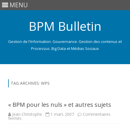
MENU
BPM Bulletin
Gestion de l'Information. Gouvernance. Gestion des contenus et
Processus. Big Data et Médias Sociaux
Skip
to
content
TAG ARCHIVES:
WPS
« BPM pour les nuls » et autres sujets
Jean-Christophe
1 mars 2007
Commentaires
sur
fermés
« BPM
pour