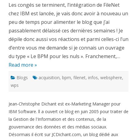
les
Les congés se terminent, l’intégration de FileNet
nuls »
et
chez IBM est lancée, je vais donc avoir à nouveau un
autres
sujets
peu de temps pour alimenter le blog que j’ai
passablement délaissé ces dernières semaines ! Je
dépile donc aussi vos réactions et parmi celles-ci l’un
d’entre vous me demande si je connais un ouvrage
du type « Le BPM pour les nuls ». Franchement,…
Read more »
Blogs
acquisition
,
bpm
,
filenet
,
infos
,
websphere
,
wps
Jean-Christophe Dichant est ex-Marketing Manager pour
IBM Software. ll a ouvert ce blog en juin 2005 pour traiter de
la Gestion de l'Information et des contenus, de la
gouvernance des données et des médias sociaux.
Désormais il écrit sur JCDichant.com, un blog dédié aux