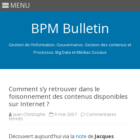
MENU
BPM Bulletin
Gestion de l'Information. Gouvernance. Gestion des contenus et
Processus. Big Data et Médias Sociaux
Skip
to
content
Comment s’y retrouver dans le
foisonnement des contenus disponibles
sur Internet ?
Jean-Christophe
9 mai 2007
Commentaires
sur
fermés
Comment
s’y
retrouver
Découvert aujourd’hui via la
dans
note
de
Jacques