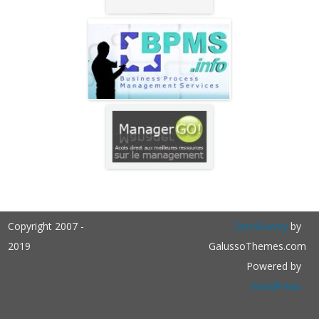
Copyright 2007 -
ZeroGravity
by
2019
GalussoThemes.com
Powered by
WordPress