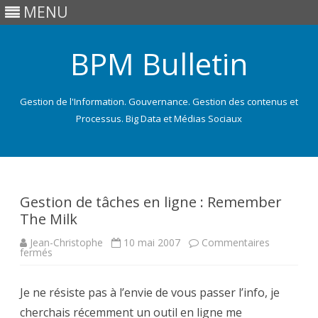
MENU
BPM Bulletin
Gestion de l'Information. Gouvernance. Gestion des contenus et
Processus. Big Data et Médias Sociaux
Skip
to
content
Gestion de tâches en ligne : Remember
The Milk
Jean-Christophe
10 mai 2007
Commentaires
sur
fermés
Gestion
de
tâches
Je ne résiste pas à l’envie de vous passer l’info, je
en
ligne
cherchais récemment un outil en ligne me
: