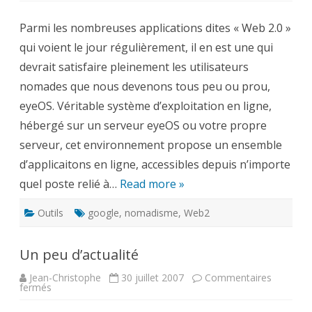
Bureau
Virtuel
Parmi les nombreuses applications dites « Web 2.0 »
et
applications
qui voient le jour régulièrement, il en est une qui
en
ligne
devrait satisfaire pleinement les utilisateurs
nomades que nous devenons tous peu ou prou,
eyeOS. Véritable système d’exploitation en ligne,
hébergé sur un serveur eyeOS ou votre propre
serveur, cet environnement propose un ensemble
d’applicaitons en ligne, accessibles depuis n’importe
quel poste relié à…
Read more »
Outils
google
,
nomadisme
,
Web2
Un peu d’actualité
Jean-Christophe
30 juillet 2007
Commentaires
sur
fermés
Un
peu