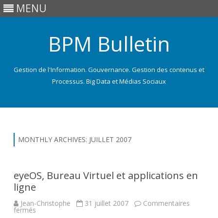
MENU
BPM Bulletin
Gestion de l'Information. Gouvernance. Gestion des contenus et
Processus. Big Data et Médias Sociaux
Skip
to
content
MONTHLY ARCHIVES:
JUILLET 2007
eyeOS, Bureau Virtuel et applications en
ligne
Jean-Christophe
31 juillet 2007
Commentaires
sur
fermés
eyeOS,