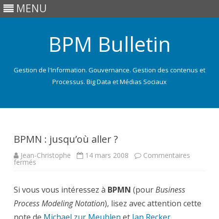
MENU
BPM Bulletin
Gestion de l'Information. Gouvernance. Gestion des contenus et
Processus. Big Data et Médias Sociaux
Skip
to
content
BPMN : jusqu’où aller ?
Jean-Christophe
14 mars 2008
Commentaires
sur
fermés
BPMN
:
jusqu’où
Si vous vous intéressez à
aller
BPMN
(pour
Business
?
Process Modeling Notation
), lisez avec attention cette
note de
Michael zur Meuhlen
et
Jan Recker
.