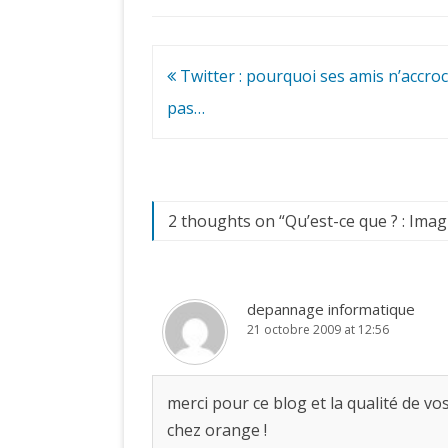
Navigation
Twitter : pourquoi ses amis n’accro
de
pas…
l’article
2 thoughts on “
Qu’est-ce que ? : Ima
depannage informatique
21 octobre 2009 at 12:56
merci pour ce blog et la qualité de vo
chez orange !