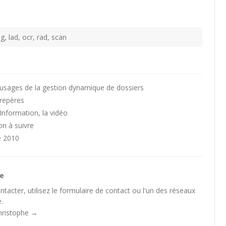
ng
,
lad
,
ocr
,
rad
,
scan
usages de la gestion dynamique de dossiers
 repères
Information, la vidéo
n à suivre
e 2010
he
tacter, utilisez le
formulaire de contact
ou l'un des
réseaux
.
Christophe
→