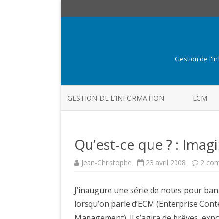
Gestion de l'I
GESTION DE L’INFORMATION
ECM
Qu’est-ce que ? : Imag
Jean-Christophe
23 avril 2008
2 com
J’inaugure une série de notes pour bana
lorsqu’on parle d’ECM (Enterprise Con
Management). Il s’agira de brêves, exp