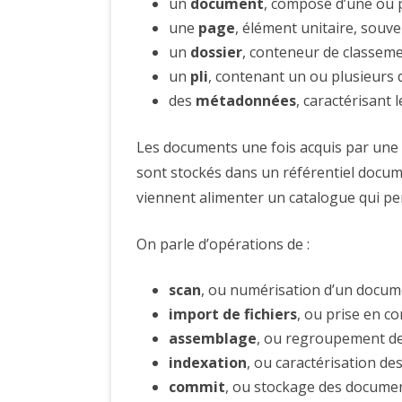
un
document
, composé d’une ou 
une
page
, élément unitaire, souve
un
dossier
, conteneur de classem
un
pli
, contenant un ou plusieurs
des
métadonnées
, caractérisant
Les documents une fois acquis par une «
sont stockés dans un référentiel docu
viennent alimenter un catalogue qui pe
On parle d’opérations de :
scan
, ou numérisation d’un docum
import de fichiers
, ou prise en 
assemblage
, ou regroupement de
indexation
, ou caractérisation d
commit
, ou stockage des documen