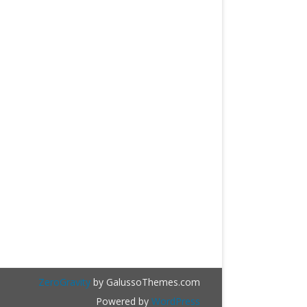
ZeroGravity
by GalussoThemes.com
Powered by
WordPress