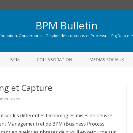
BPM Bulletin
nformation. Gouvernance. Gestion des contenus et Processus. Big Data et
Skip
to
BPM
COLLABORATION
MEDIAS SOCIAUX
content
ing et Capture
sur
mentaires
Qu’est-
ce
que
liser les différentes technologies mises en oeuvre
?
:
tent Management) et de BPM (Business Process
Imaging
et
osant en quelques phrases de quoi il en retourne sur
Capture