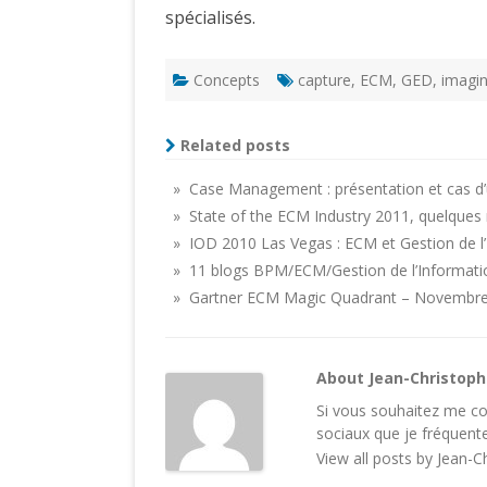
spécialisés.
Concepts
capture
,
ECM
,
GED
,
imagi
Related posts
» Case Management : présentation et cas d’
» State of the ECM Industry 2011, quelques
» IOD 2010 Las Vegas : ECM et Gestion de l’
» 11 blogs BPM/ECM/Gestion de l’Informatio
» Gartner ECM Magic Quadrant – Novembr
About Jean-Christop
Si vous souhaitez me con
sociaux
que je fréquente
View all posts by Jean-