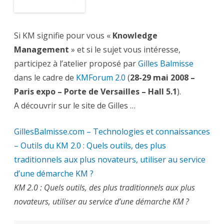
au
service
d’une
démarche
KM
Si KM signifie pour vous «
Knowledge
?
Management
» et si le sujet vous intéresse,
participez à l’atelier proposé par
Gilles Balmisse
dans le cadre de
KMForum 2.0
(
28-29 mai 2008 –
Paris expo – Porte de Versailles – Hall 5.1
).
A découvrir sur le site de Gilles …
GillesBalmisse.com – Technologies et connaissances
– Outils du KM 2.0 : Quels outils, des plus
traditionnels aux plus novateurs, utiliser au service
d’une démarche KM ?
KM 2.0 : Quels outils, des plus traditionnels aux plus
novateurs, utiliser au service d’une démarche KM ?