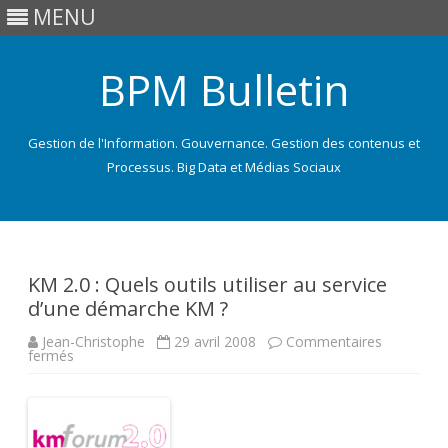
MENU
BPM Bulletin
Gestion de l'Information. Gouvernance. Gestion des contenus et
Processus. Big Data et Médias Sociaux
Skip
to
content
KM 2.0 : Quels outils utiliser au service
d’une démarche KM ?
Jean-Christophe
29 avril 2008
Commentaires
sur
fermés
KM
2.0
:
Quels
outils
utiliser