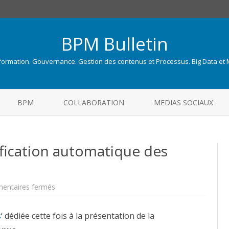
BPM Bulletin
nformation. Gouvernance. Gestion des contenus et Processus. Big Data et
Skip
to
BPM
COLLABORATION
MEDIAS SOCIAUX
content
sification automatique des
sur
entaires fermés
Qu’est-
ce
que
s
‘ dédiée cette fois à la présentation de la
?
: