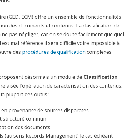
enus
.
Classification
automatique
des
documents
aire (GED, ECM) offre un ensemble de fonctionnalités
tion des documents et contenus. La classification de
à ne pas négliger, car on se doute facilement que quel
 est mal référencé il sera difficile voire impossible à
oeuvre des
procédures de qualification
complexes
CM proposent désormais un module de
Classification
e aisée l’opération de caractérisation des contenus.
a plupart des outils :
s en provenance de sources disparates
nt structuré commun
ilisation des documents
rds (au sens Records Management) le cas échéant