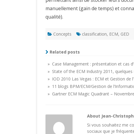
permettant ainsi de stocker leurs docum
manuellement (gain de temps) et connaî
qualité).
Concepts
classification
,
ECM
,
GED
Related posts
» Case Management : présentation et cas d’
» State of the ECM Industry 2011, quelques
» IOD 2010 Las Vegas : ECM et Gestion de l’
» 11 blogs BPM/ECM/Gestion de l’Informatio
» Gartner ECM Magic Quadrant – Novembr
About Jean-Christop
Si vous souhaitez me con
sociaux
que je fréquente