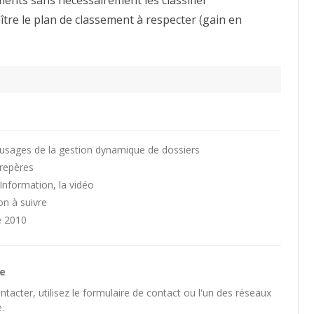
ents sans nécessairement les classifier
tre le plan de classement à respecter (gain en
usages de la gestion dynamique de dossiers
 repères
Information, la vidéo
n à suivre
e 2010
he
tacter, utilisez le
formulaire de contact
ou l'un des
réseaux
.