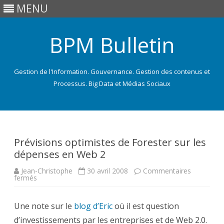
MENU
BPM Bulletin
Gestion de l'Information. Gouvernance. Gestion des contenus et
Processus. Big Data et Médias Sociaux
Skip
to
content
Prévisions optimistes de Forester sur les
dépenses en Web 2
Jean-Christophe
30 avril 2008
Commentaires
sur
fermés
Prévisions
optimistes
de
Une note sur le
Forester
blog d’Eric
où il est question
sur
d’investissements par les entreprises et de Web 2.0.
les